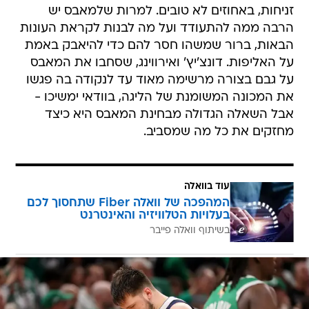
זניחות, באחוזים לא טובים. למרות שלמאבס יש
הרבה ממה להתעודד ועל מה לבנות לקראת העונות
הבאות, ברור שמשהו חסר להם כדי להיאבק באמת
על האליפות. דונצ'יץ' ואירווינג, שסחבו את המאבס
על גבם בצורה מרשימה מאוד עד לנקודה בה פגשו
את המכונה המשומנת של הליגה, בוודאי ימשיכו -
אבל השאלה הגדולה מבחינת המאבס היא כיצד
מחזקים את כל מה שמסביב.
עוד בוואלה
המהפכה של וואלה Fiber שתחסוך לכם
בעלויות הטלוויזיה והאינטרנט
בשיתוף וואלה פייבר