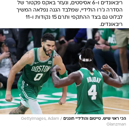
ריבאונדים ו-6 אסיסטים, ונעזר באקס פקטור של
הסדרה ג'רו הולידיי, שמלבד הגנה נפלאה המשיך
לבלוט גם בצד ההתקפי ותרם 15 נקודות ו-11
ריבאונדים.
/
הכי ראוי שיש. טייטום והולידיי חוגגים
GettyImages, Adam
Glanzman