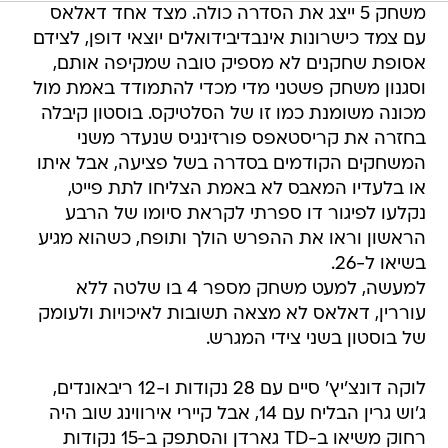
משחק 5 ייצג את הסדרה כולה. מצד אחד דאלאס
עם צמד כישרונות אינבדיבידואלים יוצאי דופן, לצידם
אסופת שחקנים לא מספיק טובה שמקיפה אותם,
וסגנון משחק פשטני מדי מכדי להתמודד באמת מול
מכונה משומנת כמו זו של הסלטיקס. בוסטון קיבלה
בחזרה את קריסטאפס פורזינגיס שנעדר משני
המשחקים הקודמים בסדרה בשל פציעה, אבל איתו
או בלעדיו המאבס לא באמת הצליחו לתת פייט,
נקלעו לפיגור דו ספרתי לקראת סיומו של הרבע
הראשון וראו את ההפרש הולך ותופח, כשהוא מגיע
בשיאו ל-26.
למעשה, למעט משחק מספר 4 בו שלטה ללא
עוררין, דאלאס לא מצאה תשובות לאיכויות ולעומק
של בוסטון בשני צידי המגרש.
לוקה דונצ'יץ' סיים עם 28 נקודות ו-12 ריבאונדים,
ג'וש גרין הבליח עם 14, אבל קיירי אירווינג שוב היה
רחוק משיאו ב-TD גארדן והסתפק ב-15 נקודות