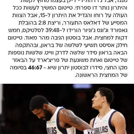
מנגד, אבל ג'רו הולידיי דייק בעצמו מחוץ לקשת
והיתרון נותר דו ספרתי. טייטום המשיך לעשות ככל
העולה על רוחו והגדיל את היתרון ל-15, אבל הצוות
המסייע של דאלאס התעורר, וריצת 2:8 בהובלת
גאפורד וג'ונס ג'וניור הורידו ל-39:48 לסלטיקס, חמש
דקות למחצית. אבל בוסטון הגיבה מהר מאוד. טייטום
חילק אסיסט תשיעי לשלשה של בראון, ובהתקפה
הבאה בראון סידר שלשה לדרק ווייט. שלשות נוספות
של טייטום ואחת משוגעת של פריצ'ארד על הבאזר
מקו החצי, סידרו לבוסטון יתרון שיא -
46:67
בסיומה
של המחצית הראשונה.