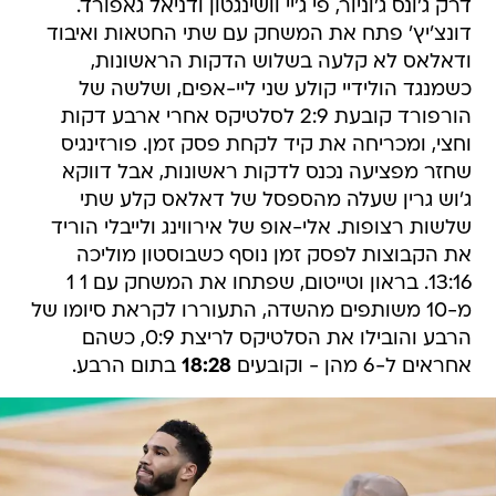
דרק ג'ונס ג'וניור, פי ג'יי וושינגטון ודניאל גאפורד.
דונצ'יץ' פתח את המשחק עם שתי החטאות ואיבוד
ודאלאס לא קלעה בשלוש הדקות הראשונות,
כשמנגד הולידיי קולע שני ליי-אפים, ושלשה של
הורפורד קובעת 2:9 לסלטיקס אחרי ארבע דקות
וחצי, ומכריחה את קיד לקחת פסק זמן. פורזינגיס
שחזר מפציעה נכנס לדקות ראשונות, אבל דווקא
ג'וש גרין שעלה מהספסל של דאלאס קלע שתי
שלשות רצופות. אלי-אופ של אירווינג ולייבלי הוריד
את הקבוצות לפסק זמן נוסף כשבוסטון מוליכה
13:16. בראון וטייטום, שפתחו את המשחק עם 1 1
מ-10 משותפים מהשדה, התעוררו לקראת סיומו של
הרבע והובילו את הסלטיקס לריצת 0:9, כשהם
אחראים ל-6 מהן - וקובעים
18:28
בתום הרבע.