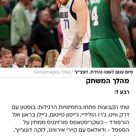
/
סיום עגום לעונה נהדרת. דונצ'יץ'
GettyImages, Elsa
מהלך המשחק
רבע 1:
שתי הקבוצות פתחו בחמישיות הרגילות: בוסטון עם
דרק ווייט, ג'רו הולידיי, ג'ייסון טייטום, ג'יילן בראון ואל
הורפורד - כשקריסטאפס פורזינגיס ממתין על
הספסל - ודאלאס עם קיירי אירווינג, לוקה דונצ'יץ',