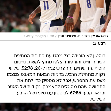
/
לדאלאס אין תשובות. אירווינג וגרין
GettyImages, Elsa
רבע 3:
בוסטון לא הורידה רגל מהגז עם פתיחת המחצית
השנייה. ווייט והורפורד צלפו מחוץ לקשת, טייטום
הוסיף עוד שתיים וההפרש צמח ל-26, 52:78, שלוש
דקות מתחילת הרבע. בדקות הבאות המאבס צמצמו
מעט את ההפרש, אבל לא מספיק כדי לתת את
התחושה שהם מסוגלים לקאמבק. נקודות של האוזר
ובראון קבעו
67:86
לבוסטון עם סיומו של הרבע
השלישי.