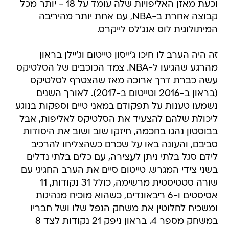
וכעת מאזן האליפויות שלה עומד על 18 - יותר מכל
קבוצה אחרת ב-NBA, עם אחת יותר מהיריבה
המיתולוגית לוס אנג'לס לייקרס.
זה היה הערב לו חיכו ג'ייסון טייטום וג'יילן בראון
מהרגע שהגיעו ל-NBA. צמד הכוכבים של הסלטיקס
עשה כברת דרך ארוכה מאז שהצטרף לסלטיקס
(בראון ב-2016 וטייטום ב-2017). לאורך השנים
נשמעו טענות על תפקודם במאני טיים וספקות בנוגע
ליכולת שלהם להצעיד את הסלטיקס לאליפות, אבל
בבוסטון נהגו בחכמה, חיזקו שוב ושוב את היסודות
סביבם, והעונה באו על שכרם כשהצליחו להרכיב
לידם סגל בלתי ניתן לעצירה, עם כלים בלתי נדלים
בשני צידי המגרש. טייטום סיים את הערב החגיגי עם
שורה סטטיסטית מרשימה, כולל 31 נקודות, 11
אסיסטים ו-6 ריבאונדים, כשהוא מוכיח מנהיגות
ומשכיח לחלוטין את משחק הנפל שלו ושל חבריו
במשחק מספר 4. בראון ניפק 21 נקודות לצד 8