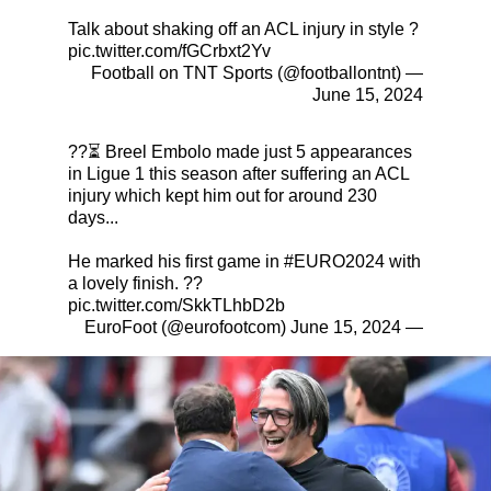
Talk about shaking off an ACL injury in style ?
pic.twitter.com/fGCrbxt2Yv
— Football on TNT Sports (@footballontnt)
June 15, 2024
??⏳ Breel Embolo made just 5 appearances
in Ligue 1 this season after suffering an ACL
injury which kept him out for around 230
days...
He marked his first game in
#EURO2024
with
a lovely finish. ??
pic.twitter.com/SkkTLhbD2b
June 15, 2024
— EuroFoot (@eurofootcom)