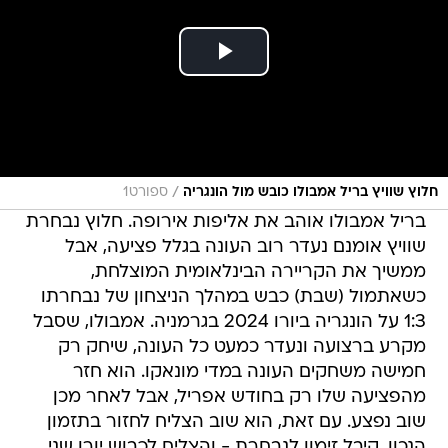
/
חלוץ שוויץ בריל אמבולו כובש מול הונגריה
ספורט1
בריל אמבולו אוהב את אליפות אירופה. חלוץ נבחרת
שוויץ אומנם נעדר רוב העונה בגלל פציעה, אבל
ממשיך את הקריירה הבינלאומית המוצלחת,
כשאתמול (שבת) כבש במהלך הניצחון של נבחרתו
1:3 על הונגריה ביורו 2024 בגרמניה. אמבולו, שסבל
מקרע ברצועה ונעדר כמעט כל העונה, שיחק רק
חמישה משחקים העונה במדי מונאקו. הוא חזר
מהפציעה שלו רק בחודש אפריל, אבל לאחר מכן
שוב נפצע. עם זאת, הוא שוב הצליח לחזור בתזמון
הנכון, קיבל זימון לנבחרת - והצליח לכבוש יורו שני