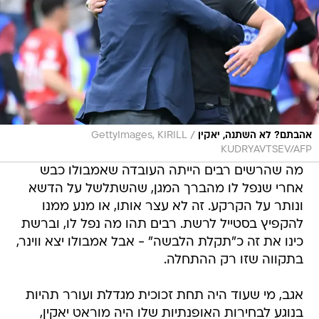
/
אהבתם? לא השתנה, יאקין
GettyImages, KIRILL
KUDRYAVTSEV/AFP
מה שהרשים רבים הייתה העובדה שאמבולו כבש
אחרי שנפל לו מהברך המגן, שהשתלשל על הדשא
ונותר על הקרקע. זה לא עצר אותו, או מנע ממנו
להקפיץ בסטייל לרשת. רבים תהו מה נפל לו, וברשת
כינו את זה כ"תקלת הלבשה" - אבל אמבולו יצא ווינר,
בתקווה שזו רק ההתחלה.
אגב, מי שעוד היה תחת זכוכית מגדלת ועורר תהיות
בנוגע לבחירות האופנתיות שלו היה מוראט יאקין,