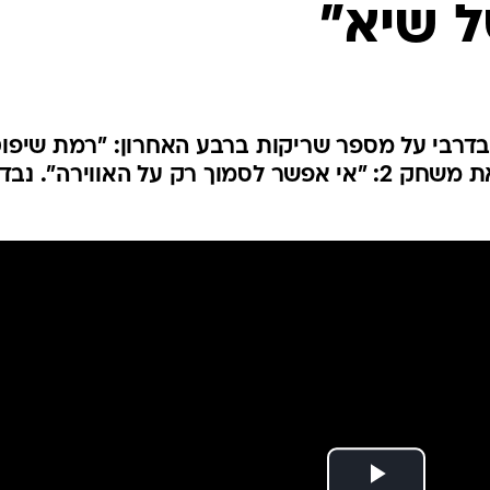
ל שיא"
ענפים נוספים
לוח שידורים
החידה של ספור
ארכיון מדורים
כתבו לנו
בדרבי על מספר שריקות ברבע האחרון: "רמת שיפו
חלשה ביותר". גינת מזהיר לקראת משחק 2: "אי אפשר לסמוך רק על האווירה". 