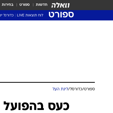
חדשות
ספורט
בחירות
ספורט
לוח תוצאות LIVE
כדורגל יש
ליגת העל Winner
סטט' ליגת
גביע המדי
גביע הטוט
שגרירים
נבחרות י
ליגה לאומ
ליגה א'
ספורט
/
כדורסל
/
ליגת העל
כעס בהפועל ת