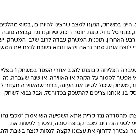
 היינו במשחק, הגענו למצב שרצינו להיות בו, בסוף מהלכים
 בונזי סל גדול. קצת חוסר ריכוז, שיחקנו נגד קבוצה טובה
רבע האחרון. תוכנית המשחק עבדה לרוב שלבי המשחק, יש
די לנצח אותו. מחר נראה וידאו ונבוא בשבת לנצח את המשח
הפורוורד התייחס לעובדה שבעונה שעברה הצליחה קבוצתו להגי
רייב אין, "אי אפשר לסמוך על הקהל או האווירה, או שנה שעברה. זה
 משחק שיכול לסיים את העונה, ברור שהאווירה תעזור לנו
ק בו, אנחנו צריכים להתעסק בכדורסל, אבל נבוא לשחק
תו מהסדרה נגד קרית אתא השפיעה הוא אמר: "מכבי נחו
פיע לשני הצדדים. מכבי קבוצה טובה, נצטרך לעשות את
מר. נצטרך לדחוף את עצמנו לקצה, לנסות לנצח בשבת ולהב