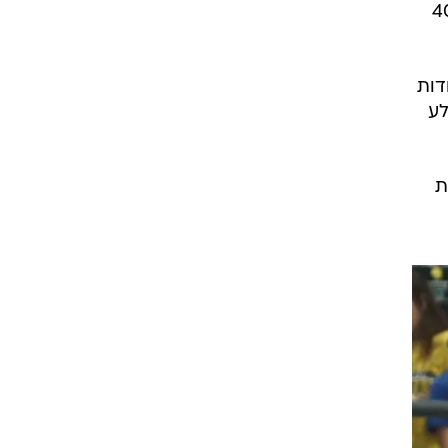
 בעוד הפועל קולעת רק נקודה אחת במשך 3 וחצי דקות עד ל-40
קודות, אבל המצטיין היה ג'יילן הורד עם 15 נקודות
ינת קלע
צית