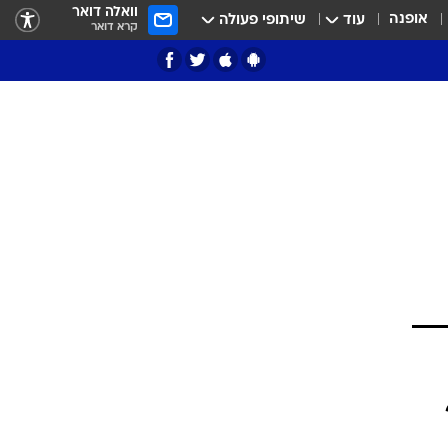
וואלה דואר
אופנה
עוד
שיתופי פעולה
קרא דואר
ציון 3
דאבל דריבל
י