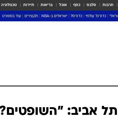
תרבות
סלבס
כסף
אוכל
בריאות
תיירות
טכנולוגיה
ראלי
כדורגל עולמי
כדורסל
ישראלים ב-NBA
תקצירים
עוד בספורט
ליגה אנגלית
ליגת העל
דני אבדיה
מונדיאל 2026
 העל
ליגה ספרדית
דאבל דריבל
NBA
נה
ליגה איטלקית
יורוליג וכדורסל אירופי
טבלאות
ו
ליגה גרמנית
ליגה לאומית
פודקאסטים
ליגה צרפתית
נבחרות ישראל בכדורסל
מסכמים מחזור
שראל
ליגת האלופות
כדורסל נשים
אבא של שבת
ית
הליגה האירופית
מעל הטבעת
דרום אמריקה
סערה בממלכה
טניס
טראש טוק
ספורט אמריקא
ל אביב: "השופטים?
פוקר