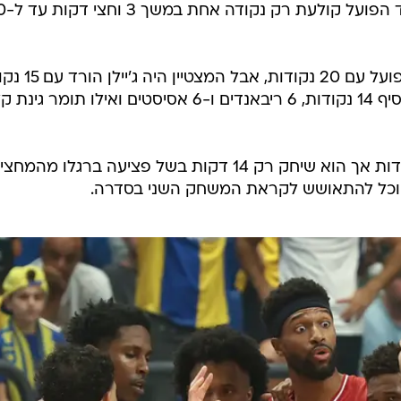
הביתית לברוח בדקות ההכרעה
אקסביאר מנפורד הוביל את קלעי הפועל עם 20 נ
ו-11 ריבאונדים. טיילר אניס המצוין הוסיף 14 נקודות, 6 ריבאנדים ו-6 אסיסטים ואילו תומר ג
לבר טימור היה משחק טוב עם 9 נקודות אך הוא שיחק רק 14 דקות בשל פציעה ברגלו מהמח
 יוכל להתאושש לקראת המשחק השני בסדרה.