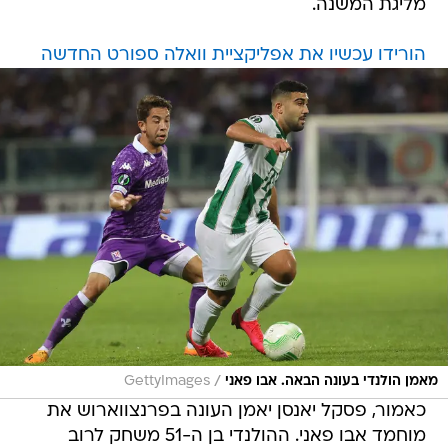
מליגת המשנה.
הורידו עכשיו את אפליקציית וואלה ספורט החדשה
/
מאמן הולנדי בעונה הבאה. אבו פאני
GettyImages
כאמור, פסקל יאנסן יאמן העונה בפרנצווארוש את
מוחמד אבו פאני. ההולנדי בן ה-51 משחק לרוב