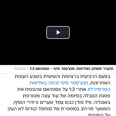
/
תקציר משחק האליפות: מנצ'סטר סיטי - ווסטהאם 1:3
ספורט1
בפעם הרביעית ברציפות והשישית בשבע העונות
האחרונות,
מנצ'סטר סיטי זכתה באליפות
הפרמיירליג
אחרי 1:3 על ווסטהאם שהבטיח את
פסגת הטבלה בסיומה של עוד עונה מטורפת
באנגליה. פיל פודן כבש צמד שערים ורודרי הוסיף,
כששער מרהיב במספרת של מוחמד קודוס לא העיב
על החגיגות.