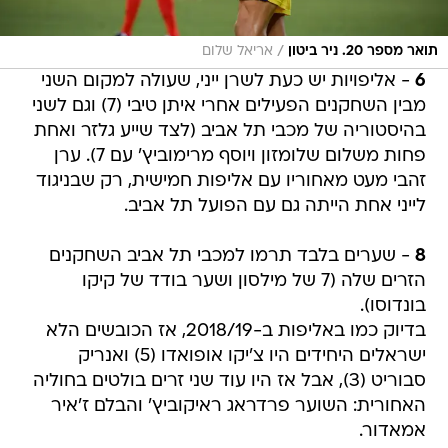
/
תואר מספר 20. ניר ביטון
אריאל שלום
6
- אליפויות יש כעת לשרן ייני, שעולה למקום השני
מבין השחקנים הפעילים אחרי איתן טיבי (7) וגם לשני
בהיסטוריה של מכבי תל אביב (לצד שייע גלזר ואחת
פחות משלום שלומזון ויוסף מרימוביץ' עם 7). ערן
זהבי מעט מאחוריו עם אליפות חמישית, רק שבניגוד
לייני אחת הייתה גם עם הפועל תל אביב.
8
- שערים בלבד תרמו למכבי תל אביב השחקנים
הזרים שלה (7 של מילסון ושער בודד של קיקו
בונדוסו).
בדיוק כמו באליפות ב-2018/19, אז הכובשים הלא
ישראלים היחידים היו צ'יקו אופואדו (5) ואנריק
סבוריט (3), אבל אז היו עוד שני זרים בולטים בחוליה
האחורית: השוער פרדראג ראיקוביץ' והבלם ז'איר
אמאדור.