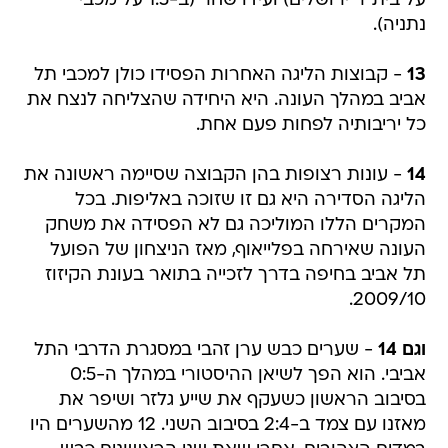
על בית"ר ירושלים) ועידו שחר (ב-1:5 על מכבי
נתניה).
13
- קבוצות הליגה האחרות הפסידו כולן למכבי תל
אביב במהלך העונה. היא היחידה שהצליחה לנצח את
כל יריבותיה לפחות פעם אחת.
14
- עונות רצופות בהן הקבוצה שסיימה ראשונה את
הליגה הסדירה היא גם זו שזוכה באליפות. בכל
המקרים הללו המוליכה גם לא הפסידה את משחק
העונה שאירחה בפלייאוף, מאז הניצחון של הפועל
תל אביב בחיפה בדרך לזכייה בתואר בעונת הקיזוז
2009/10.
וגם 14
- שערים כבש ערן זהבי במסגרת הדרבי התל
אביבי. הוא הפך לשיאן ההיסטורי במהלך ה-0:5
בסיבוב הראשון כשעקף את שייע גלזר ושיפר את
מאזנו עם צמד ב-2:4 בסיבוב השני. 12 מהשערים היו