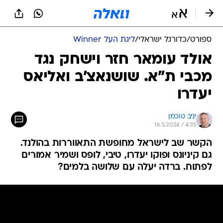
ספורט
/
כדורגל ישראלי
/
ליגת העל Winner
אולד עומאר חזר וישחק נגד
מכבי ת"א. שושנאצ'ב ואליאס
יעדרו
יניב טוכמן
16.5.2024 / 4:35
הקשר שב לישראל מחופשת התאווררות בהולנד.
גם קיניונס ופוקו יעדרו, טיבי, לופס ושמיר אמורים
לפתוח. ברדה יעלה עם שלושה בלמים?