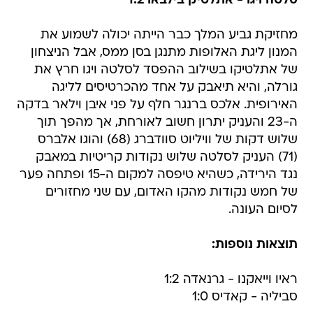
סלטה ויגו - אתלטיק בילבאו 1:2
מחזיקת גביע המלך כבר הייתה יכולה לשמוע את
המנון ליגת האלופות מתנגן בסן ממס, אבל הניצחון
של אתלטיקו בשילוב ההפסד לסלטה ויגו חרץ את
גורלה, והיא תיאבק על אחד מהכרטיסים לליגה
האירופית. אלכס ברנגר חלף על פני איבן וילאר בדקה
ה-23 והעניק יתרון חשוב לאורחת, אך מהפך תוך
שלוש דקות של וויליוט סוודברג (68) והוגו אלברס
(71) העניק לסלטה שלוש נקודות קריטיות במאבק
נגד הירידה, כשהיא טיפסה למקום ה-15 ופתחה פער
של חמש נקודות מהקו האדום, עם שני מחזורים
לסיום העונה.
תוצאות נוספות:
ראיו וייאקנו - גרנאדה 1:2
סביליה - קאדיס 1:0