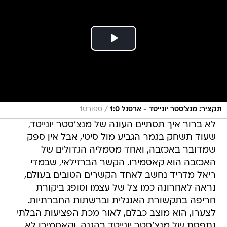
/
תקציר: מנצ'סטר יונייטד - ארסנל 1:0
ספורט1
לא ברור איך תסתיים העונה של מנצ'סטר יונייטד,
שעוד תשחק בגמר הגביע מול סיטי, אבל אין ספק
שמדובר באכזבה, ואחד מסמליה הגדולים של
האכזבה הוא קאסמירו. הקשר הברזילאי, שבמדי
ריאל מדריד נחשב לאחד הקשרים הטובים בעולם,
נראה לאחרונה כמו צל של עצמו וסופג ביקורת
חריפה בתקשורת האנגלית וברשתות החברתיות.
לצערו, הוא מוצב כבלם, לאור מכת הפציעות הבלתי
נתפסת של מנצ'סטר יונייטד בהגנה, וקאסמירו לא