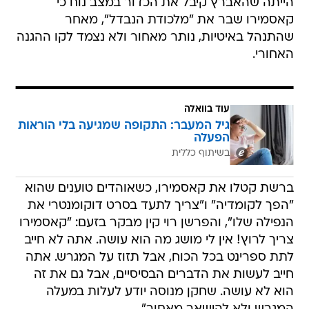
הייתה שהאברץ קיבל את הכדור במצב נוח כי
קאסמירו שבר את "מלכודת הנבדל", מאחר
שהתנהל באיטיות, נותר מאחור ולא נצמד לקו ההגנה
האחורי.
עוד בוואלה
גיל המעבר: התקופה שמגיעה בלי הוראות
הפעלה
בשיתוף כללית
ברשת קטלו את קאסמירו, כשאוהדים טוענים שהוא
"הפך לקומדיה" ו"צריך לתעד בסרט דוקומנטרי את
הנפילה שלו", והפרשן רוי קין מבקר בזעם: "קאסמירו
צריך לרוץ! אין לי מושג מה הוא עושה. אתה לא חייב
לתת ספרינט בכל הכוח, אבל תזוז על המגרש. אתה
חייב לעשות את הדברים הבסיסיים, אבל גם את זה
הוא לא עושה. שחקן מנוסה יודע לעלות במעלה