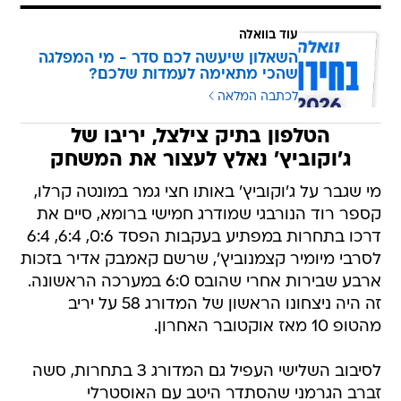
עוד בוואלה
השאלון שיעשה לכם סדר - מי המפלגה
שהכי מתאימה לעמדות שלכם?
לכתבה המלאה
הטלפון בתיק צילצל, יריבו של
ג'וקוביץ' נאלץ לעצור את המשחק
מי שגבר על ג'וקוביץ' באותו חצי גמר במונטה קרלו,
קספר רוד הנורבגי שמודרג חמישי ברומא, סיים את
דרכו בתחרות במפתיע בעקבות הפסד 0:6, 6:4, 6:4
לסרבי מיומיר קצמנוביץ', שרשם קאמבק אדיר בזכות
ארבע שבירות אחרי שהובס 6:0 במערכה הראשונה.
זה היה ניצחונו הראשון של המדורג 58 על יריב
מהטופ 10 מאז אוקטובר האחרון.
לסיבוב השלישי העפיל גם המדורג 3 בתחרות, סשה
זברב הגרמני שהסתדר היטב עם האוסטרלי