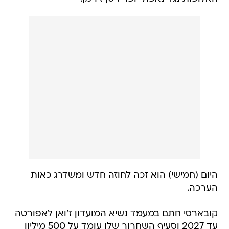
היום (חמישי) הוא זכה לחוזה חדש ומשדרג כאות
הערכה.
קובארסי חתם במעמד נשיא המועדון ז'ואן לאפורטה
עד 2027 וסעיף השחרור שלו עומד על 500 מיליון
יורו. למעשה מדובר בהארכת חוזה בעונה אחת
בלבד, כי הוא היה חתום עד 2026, אבל כעת זכה