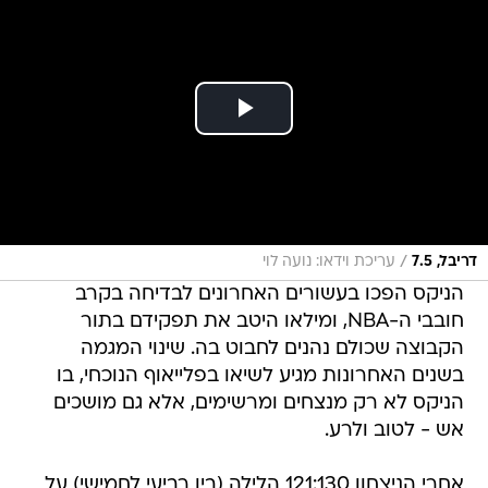
/
דריבל, 7.5
עריכת וידאו: נועה לוי
הניקס הפכו בעשורים האחרונים לבדיחה בקרב
חובבי ה-NBA, ומילאו היטב את תפקידם בתור
הקבוצה שכולם נהנים לחבוט בה. שינוי המגמה
בשנים האחרונות מגיע לשיאו בפלייאוף הנוכחי, בו
הניקס לא רק מנצחים ומרשימים, אלא גם מושכים
אש - לטוב ולרע.
אחרי הניצחון 121:130 הלילה (בין רביעי לחמישי) על