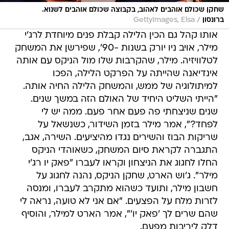
שחקן שכולם אוהבים לאהוב, בקבוצה שכולם אוהבים לשנוא.
/
ברונסון
GettyImages, Elsa
אותו קהל גם הכין הלילה קבלת פנים מיוחדת לרג'י
מילר, אויב ניו יורק בשנות -90', שפירשן את המשחק
לטלוויזיה. מילר, שהקרבות שלו מול הניקס עם אותה
אינדיאנה שהייתה על הפרקט הלילה, הפכו
למיתולוגיה של ממש, והמשחק הלילה החיה אותה.
"הייתי השליט היחיד של האולם הזה במשך שנים.
שנים שניצחתי פה פעם אחר פעם. ממה יש לי
לפחד?", אמר מילר בזמן השידור, כשנשאל על
שריקות הבוז והשירים נגדו מהיציעים. השירה, אגב,
התגברה לקראת סיום המשחק, כשאוהדי הניקס
החלו לחגוג את הניצחון וקראו לעברו "פאק יו רג'י
מילר". ג'וש הארט, שחקן הניקס, נהנה לחגוג על
חשבון מילר, ותועד כשהוא מתקרב לעברו, ומנסה
לזרות מלח על הפצעים. "אם אני לא טועה, נראה לי
שהם שרים לך 'פאק יו'", אמר הארט למילר, והוסיף
דלק ליריבות מפעם.