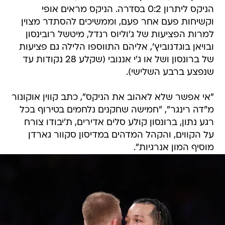
הניקס ליתרון 0:2 בסדרה. הניקס מראים אופי
וקשיחות פעם אחר פעם, וממשיכים להסתדר מצוין
למרות הפציעות של ג'וליוס רנדל, מיטשל רובינסון
ובויאן בוגדנוביץ', אליהם התווספו הלילה גם פציעות
של ברונסון ושל או ג'י אננובי (שקלע 28 נקודות עד
שנפצע ברבע השלישי).
"אי אפשר שלא לאהוב את הניקס", כתב קווין אוקונור
מ"דה רינגר", "חמישה שחקנים נלחמים בטירוף בכל
רגע נתון, ברונסון קולע סלים אדירים, ת'יבודו צורח
על הקווים, והקהל המדהים במדיסון סקוור גארדן
מוסיף המון אנרגיות".