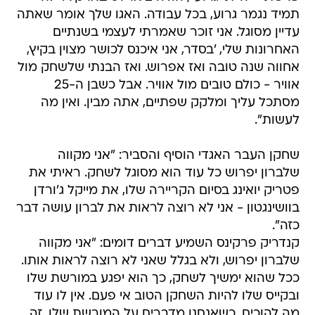
תמיד נגמר גרוע, בכל עבודה. האגו שלך אומר שאתה
עדיין מסוגל. אני זוכר שאמרתי לעצמי בשנתיים
האחרונות שלי, 'בסדר, אני איכנס לכושר מצוין בקיץ,
אחווה שנה טובה ואז אפרוש. ואז הבנתי שלשחק מול
אוויר - כולם טובים מול אוויר. אבל כשבן ה-25
מסתכל עליך ומלקק שפתיים, אתה מבין. ואין מה
לעשות".
שחקן העבר האגדי הוסיף והסביר: "אני מקווה
שלברון יפרוש כל עוד הוא מסוגל לשחק. ראיתי את
פטריק יואינג בסיום הקריירה שלו, את מייקל ג'ורדן
בוושינגטון - אני לא רוצה לראות את לברון עושה דבר
כזה".
קנדריק פרקינס השמיע דברים דומים: "אני מקווה
שלברון יפרוש, ולא בגלל שאני לא רוצה לראות אותו.
ככל שהוא ימשיך לשחק, כך הוא יפגע במורשת שלו
ובקייס שלו להיות השחקן הטוב אי פעם. אין לו עוד
מה להוכיח. כשאנחנו מדברים על המורשת שלו, זה