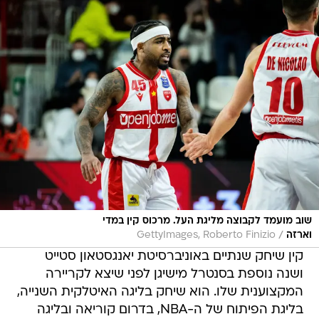
שוב מועמד לקבוצה מליגת העל. מרכוס קין במדי
/
וארזה
GettyImages, Roberto Finizio
קין שיחק שנתיים באוניברסיטת יאנגסטאון סטייט
ושנה נוספת בסנטרל מישיגן לפני שיצא לקריירה
המקצוענית שלו. הוא שיחק בליגה האיטלקית השנייה,
בליגת הפיתוח של ה-NBA, בדרום קוריאה ובליגה