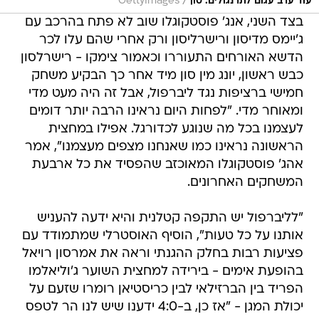
/
עוד ערב עגום לתרנגולים. סון
GettyImages
בצד השני, אנג' פוסטקוגלו שוב לא פתח בהרכב עם
ג'יימס מדיסון ורישרליסון ורק אחרי שהם עלו לכר
הדשא האורחים התעוררו וכאמור צימקו - רישרלסון
כבש ראשון, יונג מין סון מיד אחר כך הבקיע משחק
חמישי ברציפות נגד ליברפול, אבל זה היה מעט מדי
ומאוחר מדי. "לפחות היום נראינו הרבה יותר דומים
לעצמנו בכל מה שנוגע לכדורגל. אפילו במחצית
הראשונה נראינו כמו שאנחנו מצפים מעצמנו", אמר
אהג' פוסטקוגלו המאוכזב שהפסיד את כל ארבעת
המשחקים האחרונים.
"לליברפול יש התקפה קטלנית והיא ידעה להעניש
אותנו על כל טעות", הוסיף האוסטרלי שמתמודד עם
פציעות רבות בחלק ההגנתי וראה את אמרסון רויאל
בהופעת אימים - בירידה למחצית השוער ג'וליאלמו
הפריד בין הברזילאי לבין כריסטיאן רומרו שזעם על
יכולת המגן - "אז כן, ב-4:0 ידענו שיש לנו הר לטפס