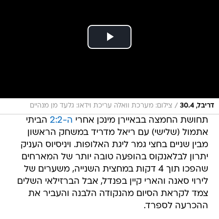
/
דריבל, 30.4
צילום: מערכת וואלה עריכת וידאו: גלעד מן מנהיים
תחושת החמצה בבאיירן מינכן אחרי
ה-2:2
הביתי
אתמול (שלישי) עם ריאל מדריד במשחק הראשון
מבין שניים בחצי גמר ליגת האלופות. ויניסיוס העניק
יתרון לבלאנקוס בהופעה טובה יותר של המארחים
שהפכו תוך 4 דקות במחצית השנייה, משערים של
לירוי סאנה והארי קיין בפנדל, אבל הברזילאי השלים
צמד לקראת הסיום מהנקודה הלבנה והעביר את
ההכרעה לספרד.