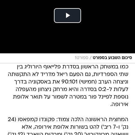
/
סיכום השבוע בספורט
ספורט1
כמו במשחק הראשון בסדרת פלייאוף היורוליג בין
שתי הספרדיות, גם הפעם ריאל מדריד לא התקשתה
וניצחה הערב (חמישי) 90:101 את באסקוניה בדרך
לעלות ל-0:2 בסדרה והיא מרחק ניצחון מהעפלה
נוספת לפיינל פור במטרה לשמור על תואר אלופת
אירופה.
המחצית הראשונה הלכה צמוד: פקונדו קמפאסו (24
נק' ו-7 ריב') להט בשורות אלופת אירופה, אלא
שוואניה מרינקוביץ' (20 נק') ומרקוס הווארד (12 נק')