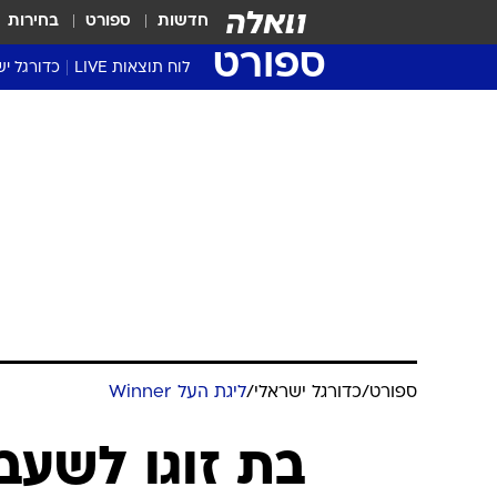
חדשות
ספורט
בחירות
ספורט
לוח תוצאות LIVE
כדורגל יש
ליגת העל Winner
סטט' ליגת
גביע המדי
גביע הטוט
שגרירים
נבחרות י
ליגה לאומ
ליגה א'
ספורט
/
כדורגל ישראלי
/
ליגת העל Winner
בת זוגו לשעב