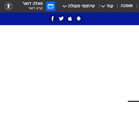
וואלה דואר
אופנה
עוד
שיתופי פעולה
קרא דואר
ציון 3
דאבל דריבל
י