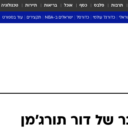
תרבות
סלבס
כסף
אוכל
בריאות
תיירות
טכנולוגיה
ראלי
כדורגל עולמי
כדורסל
ישראלים ב-NBA
תקצירים
עוד בספורט
ליגה אנגלית
ליגת העל
דני אבדיה
מונדיאל 2026
 העל
ליגה ספרדית
דאבל דריבל
NBA
נה
ליגה איטלקית
יורוליג וכדורסל אירופי
טבלאות
ו
ליגה גרמנית
ליגה לאומית
פודקאסטים
ליגה צרפתית
נבחרות ישראל בכדורסל
מסכמים מחזור
שראל
ליגת האלופות
כדורסל נשים
אבא של שבת
ית
הליגה האירופית
מעל הטבעת
דרום אמריקה
סערה בממלכה
טניס
טראש טוק
ספורט אמריקא
ר של דור תורג'מן
פוקר