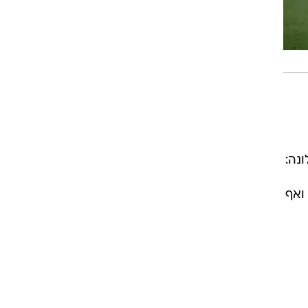
נה:
ואף