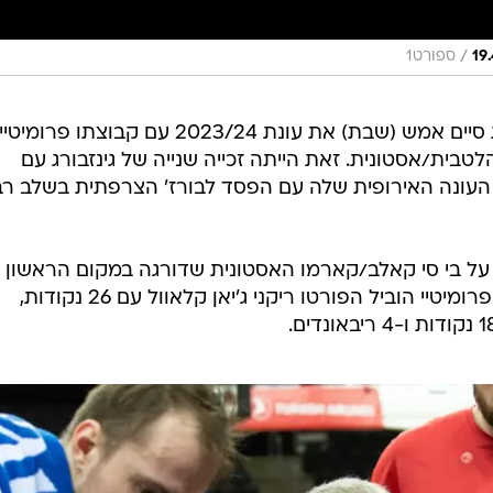
/
ספורט1
מאמן הכדורסל הישראלי ננו גינזבורג סיים אמש (שבת) את עונת 2023/24 עם קבוצתו פרומיטיי
לטבית/אסטונית. זאת הייתה זכייה שנייה של גינזבורג עם
 העונה האירופית שלה עם הפסד לבורז' הצרפתית בשלב ר
משחק הגמר גברה פרומיטיי 83:91 על בי סי קאלב/קארמו האסטונית שדורגה במקום הראשון
בפלייאוף הליגה המקומית. את קלעי פרומיטיי הוביל הפורטו ריקני ג'יאן קלאוול עם 26 נקודות,