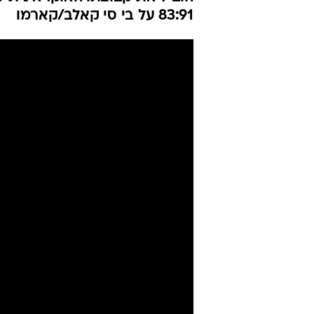
83:91 על בי סי קאלב/קארמו