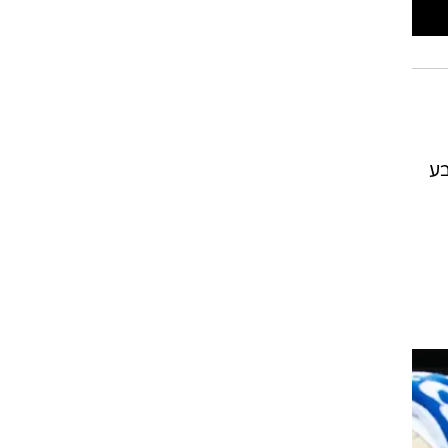
רוגבי וקריקט
גולף
ביליארד
תקצירים
בע