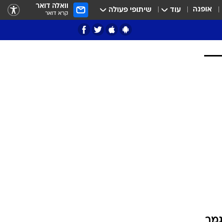
וואלה דואר
אופנה
עוד
שיתופי פעולה
קרא דואר
ציון 3
דאבל דריבל
י
גמר