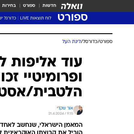
חדשות
ספורט
בחירות
ספורט
לוח תוצאות LIVE
כדורגל יש
ליגת העל Winner
סטט' ליגת
ספורט
/
כדורסל
/
ליגת העל
גביע המדי
גביע הטוט
עוד אליפות לאר
שגרירים
ופרומיטיי זכו
נבחרות י
ליגה לאומ
הלטבית/אסטו
ליגה א'
אור שקדי
21.4.2024 / 9:15
המאמן הישראלי, שנחשב לאחד ה
הוביל את קבוצתו האוקראינית ל