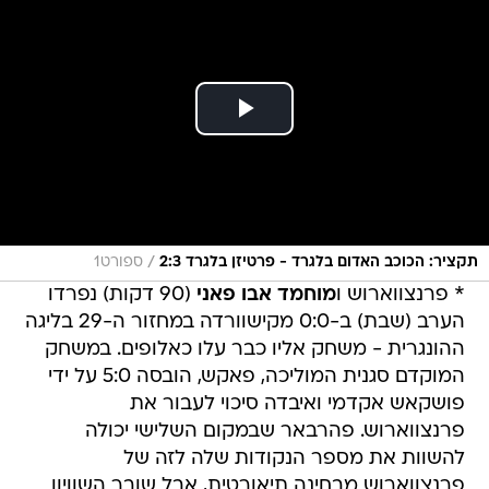
/
תקציר: הכוכב האדום בלגרד - פרטיזן בלגרד 2:3
ספורט1
* פרנצווארוש ו
מוחמד אבו פאני
(90 דקות) נפרדו
הערב (שבת) ב-0:0 מקישוורדה במחזור ה-29 בליגה
ההונגרית - משחק אליו כבר עלו כאלופים. במשחק
המוקדם סגנית המוליכה, פאקש, הובסה 5:0 על ידי
פושקאש אקדמי ואיבדה סיכוי לעבור את
פרנצווארוש. פהרבאר שבמקום השלישי יכולה
להשוות את מספר הנקודות שלה לזה של
פרנצווארוש מבחינה תיאורטית, אבל שובר השוויון