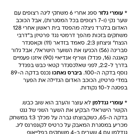
*
עומרי גלזר
ספג אחרי 6 משחקי ליגה רצופים עם
שער נקי (ו-7 רצופים בכל המסגרות), אבל הכוכב
האדום בלגרד ניצלה מהפסד בית ראשון אחרי 128
משחקים בזכות מהפך דרמטי נגד פרטיזן ב"דרבי
הנצח" וניצחון 2:3. סאמד בזדאר (11) וקאסנדר
סברינה (56) הכניעו את השוער הישראלי, אבל גלור
קאנגה (16, פנדל) ושריף אנדיאיי (90) איזנו פעמיים
בדרך ל-2:2, לפני שאלכסנדר קטאי כבש בפנדל
נוסף בדקה ה-100.
ביברס נאתכו
נכנס בדקה ה-89
במדי פרטיזן, הכוכב האדום הגדילה את הפער
בפסגה ל-10 נקודות.
*
עומרי גנדלמן
לא עוצר והערב הוא שוב כבש.
הקשר הישראלי הבקיע את השער השני של גנט
בדקה ה-65, כשקבוצתו גברה על מכלך 1:3 במשחק
מכריע במסגרת המאבק על כרטיס לקונפרנס ליג.
גנדלמן עם 4 שערים ב-4 משחקים בפלייאוף