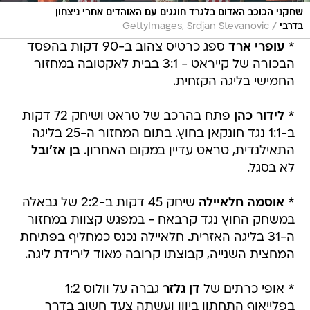
שחקני הכוכב האדום בלגרד חוגגים עם האוהדים אחרי ניצחון
/
בדרבי
GettyImages, Srdjan Stevanovic
*
עופרי ארד
ספג כרטיס צהוב ב-90 דקות בהפסד
הבכורה של קייראט - 3:1 בבית לאקטובה במחזור
החמישי בליגה הקזחית.
*
לידור כהן
פתח בהרכב של טראט ושיחק 72 דקות
ב-1:1 נגד חונקאן בחוץ. בתום המחזור ה-25 בליגה
התאילנדית, טראט עדיין במקום האחרון.
בן אז'ובל
לא בסגל.
*
אוסמה חלאיילה
שיחק 45 דקות ב-2:2 של גבאלה
במשחק החוץ נגד קרבאח - במפגש קצוות במחזור
ה-31 בליגה האזרית. חלאיילה נכנס כמחליף בפתיחת
המחצית השנייה, קבוצתו קרובה מאוד לירידת ליגה.
* אופי כרתים של
דן גלזר
גברה על וולוס 1:2
בפלייאוף התחתון ביוון ועשתה צעד חשוב בדרך