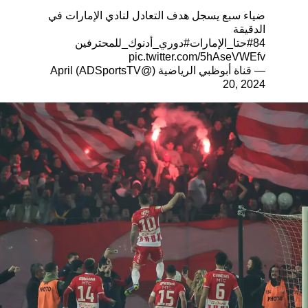
ضياء سبع يسجل هدف التعادل لنادي الإمارات في
الدقيقة
84
#حتا_الإمارات
#دوري_أدنوك_للمحترفين
pic.twitter.com/5hAseVWEfv
— قناة أبوظبي الرياضية (@ADSportsTV)
April
20, 2024