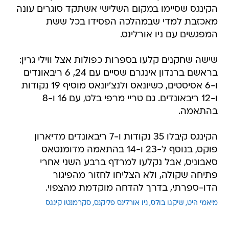
הקינגס שסיימו במקום השלישי אשתקד סוגרים עונה
מאכזבת למדי שבמהלכה הפסידו בכל ששת
המפגשים עם ניו אורלינס.
שישה שחקנים קלעו בספרות כפולות אצל ווילי גרין:
בראשם ברנדון אינגרם שסיים עם 24, 6 ריבאונדים
ו-6 אסיסטים, כשיונאס ולנצ'יונאס מוסיף 19 נקודות
ו-12 ריבאונדים. גם טריי מרפי בלט, עם 16 ו-8
בהתאמה.
הקינגס קיבלו 35 נקודות ו-7 ריבאונדים מדיארון
פוקס, בנוסף ל-23 ו-14 בהתאמה מדומנטאס
סאבוניס, אבל נקלעו למרדף ברבע השני אחרי
פתיחה שקולה, ולא הצליחו לחזור מהפיגור
הדו-ספרתי, בדרך להדחה מוקדמת מהצפוי.
מיאמי היט
שיקגו בולס
ניו אורלינס פליקנס
סקרמנטו קינגס