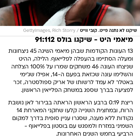
/
שיקגו לא נתנה פייט. קובי ווייט
GettyImages, Rich Storry
מיאמי היט - שיקגו בולס 91:112
13 העונות הקודמות שבהן מיאמי השיגה 45 ניצחונות
ומעלה הסתיימו בהעפלה לפלייאוף. הלילה, ההיט
שניצחו העונה 46 משחקים שמרו על 100% הצלחה
והשלימו עונה שכזאת בפעם ה-14, אפילו שג'ימי
באטלר לא עמד לרשותו של אריק ספולסטרה, זכר
לפציעה בברך שספג במשחק הפלייאין הראשון.
ריצת 0:19 ברבע הראשון הראתה בבירור לאן נושבת
הרוח, ובמחצית השנייה קלעו שחקני המארחת 14
נקודות ללא מענה, שסגרו עניין סופית בדרך למקום
השמיני במזרח ולמפגש עם בוסטון בפלייאוף -
הרביעי בחמש השנים האחרונות.