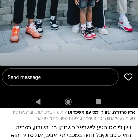
/
איזו טרגדיה. שון ג'יימס עם משפחתו
תיעוד ברשתות חברתיות לפי
סעיף 27 א' לחוק זכויות יוצרים, צילום מסך מתוך טוויטר
שון ג'יימס הגיע לישראל כשחקן בני השרון, במדיה
הוא כיכב וקיבל חוזה במכבי תל אביב, את מדיה הוא