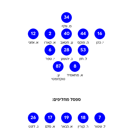
34
מ. וולף
12
2
40
44
16
י. כהן
ה. פוקס
ע. חטאב
א. קארו
א. אזוגי
6
28
53
ל. חזן
נ. יהושע
י. טפר
87
8
א. מחאמיד
ע.
טוקלומטי
ספסל מחליפים:
26
17
19
18
7
ל. שטור
ר. קורין
א. ג'באר
א. סלם
ג. דזנט