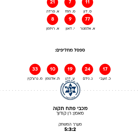
21
7
11
ס. דון
מ. חוזז
א. פרדה
8
9
77
א. אלמגור
י. דאון
א. רויזמן
ספסל מחליפים:
33
10
19
24
17
כ. זועבי
נ. נידם
ע. דהן
ת. אלטמן
מ. גרצ'קין
מכבי פתח תקוה
מאמן:
רן
קוז'וך
מערך המשחק
5:3:2