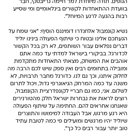
הגופים. תודה מיוחדת למר חיימה גרייבסקי, חבר
בוועדת ההתאחדות לקשרים בינלאומיים ומי שסייע
רבות בהגעה לרגע המיוחל".
נשיא קונמבול אלחנדרו דומינגס הוסיף: "אני שמח על
הגעתכם אלינו ובטוח כי שיתוף הפעולה בינינו יוליד
דברים נפלאים עבור השותפים, לא רק בכל הקשור
לכדורגל. בביקורי בישראל למדתי עד כמה אתם
אוהבים את המשחק, מצאתי התאחדות מתקדמת
ומובילה בתחומים רבים ואין ספק שיש לכם הרבה מה
לחלוק איתנו, וכך גם לנו. כדורגל מחבר תרבויות, לא
משנה עד כמה המרחק הגיאוגרפי גדול, ויכול לתרום
לשלום. אני, כמו גם חבריי לקונפדרציית הקונמבול,
רוצים לראות את נבחרות ישראל חלק מהטורנירים
שאנחנו אחראים להם. החתימה על שיתוף הפעולה
היא רגע מרגש, אבל העבודה למימושו והתוצרים
שיוליד יהיו מרגשים ומועילים פי כמה לטובת עתיד
טוב יותר עבור רבים כל כך".