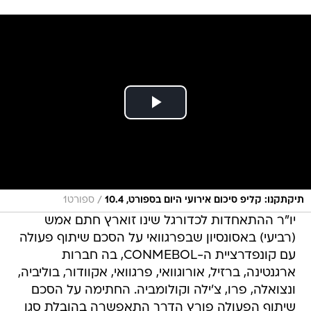
/
תיקתקנו: קליפ סיכום אירועי היום בספורט, 10.4
ספורט1
יו"ר ההתאחדות לכדורגל שינו זוארץ חתם אמש
(רביעי) באסונסיון שבפרגוואי על הסכם שיתוף פעולה
עם קונפדרציית ה-CONMEBOL, בה חברות
ארגנטינה, ברזיל, אורוגוואי, פרגוואי, אקוודור, בוליביה,
ונצואלה, פרו, צ'ילה וקולומביה. החתימה על הסכם
שיתוף הפעולה פורץ הדרך התאפשרה בהובלת סגן