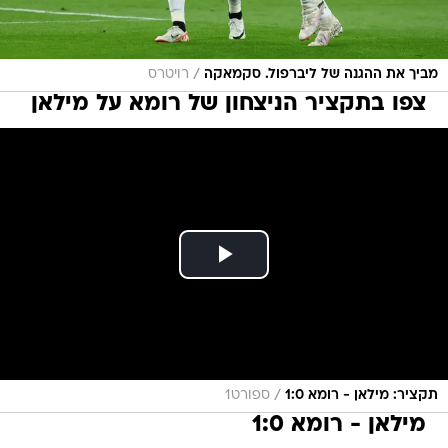
/
מביך את ההגנה של ליברפול. סקמאקה
רויטרס
צפו בתקציר הניצחון של רומא על מילאן
/
תקציר: מילאן - רומא 1:0
ספורט1
מילאן - רומא 1:0