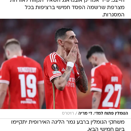
ה-52. פייר אמריק אובמיאנג השאיר תקווה לאורחת
מצרפת שרשמה הפסד חמישי ברציפות בכל
המסגרות.
/
הגומלין פתוח למדי. די מריה
רויטרס
משחקי הגומלין ברבע גמר הליגה האירופית יתקיימו
ביום חמישי הבא.