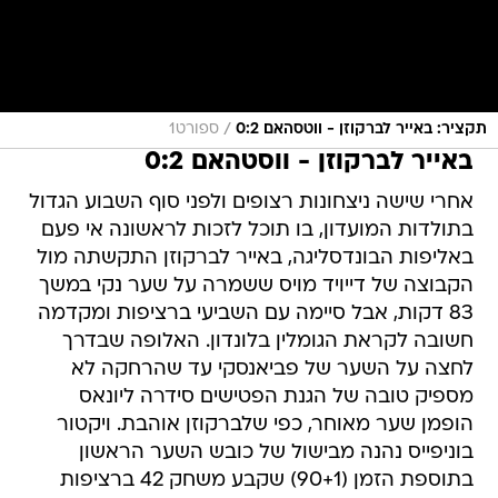
/
תקציר: באייר לברקוזן - ווטסהאם 0:2
ספורט1
באייר לברקוזן - ווסטהאם 0:2
אחרי שישה ניצחונות רצופים ולפני סוף השבוע הגדול
בתולדות המועדון, בו תוכל לזכות לראשונה אי פעם
באליפות הבונדסליגה, באייר לברקוזן התקשתה מול
הקבוצה של דייויד מויס ששמרה על שער נקי במשך
83 דקות, אבל סיימה עם השביעי ברציפות ומקדמה
חשובה לקראת הגומלין בלונדון. האלופה שבדרך
לחצה על השער של פביאנסקי עד שהרחקה לא
מספיק טובה של הגנת הפטישים סידרה ליונאס
הופמן שער מאוחר, כפי שלברקוזן אוהבת. ויקטור
בוניפייס נהנה מבישול של כובש השער הראשון
בתוספת הזמן (90+1) שקבע משחק 42 ברציפות