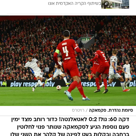
בשיתוף הקריה האקדמית אונו
/
סיומת נהדרת. סקמאקה
רויטרס
דקה 60: גול! 0:2 לאטאלנטה! כדור רוחב מצד ימין
פעם נוספת הגיע לסקמאקה שנותר פנוי לחלוטין
ברחבה ובקלות בעט לפינה של קלהר את השני שלו