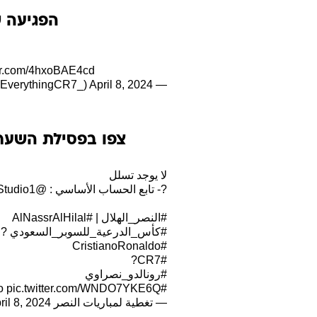
הפגיעה 
ter.com/4hxoBAE4cd
April 8, 2024
— Everything Cristiano ? (@EverythingCR7_)
צפו בפסילת השער 
لا يوجد تسلل
?️- تابع الحساب الأساسي :
@NFCStudio1
#النصر_الهلال
|
#AlNassrAlHilal
#كأس_الدرعية_للسوبر_السعودي
?
#CristianoRonaldo
#CR7?
#رونالدو_نصراوي
pic.twitter.com/WNDO7YKE6Q
#Ronaldo
— تغطية لمباريات النصر V (@xx76668329)
ril 8, 2024