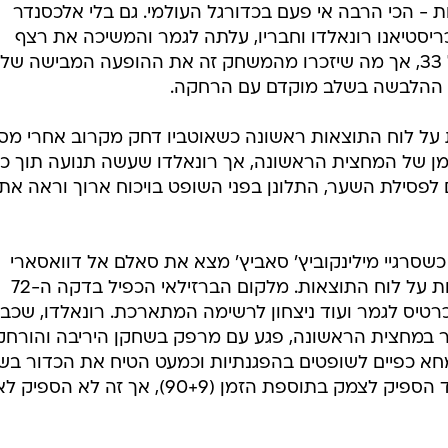
גרות - הכי הרבה אי פעם בכדורגל העולמי. גם בלי אלכסנדר
', המארחת ניצחה 1:2 את כריסטיאנו רונאלדו וחבריו, עלתה לגמר והמשיכה את רצף
הניצחונות ההיסטורי שכעת עומד על 33, אך מה שיזכרו מהמשחק זה את ההופעה המבישה של
 ההלבשה בשלב מוקדם עם הרחקה.
 על לוח התוצאות ראשונה כשאוטביו דחק מקרוב אחרי מס
ן של המחצית הראשונה, אך רונאלדו שעשה תנועה תוך כד
 לפסילת השער, התלונן בפני השופט בויכוח ארוך וראה את
יתרון כשסרגיי מילינקוביץ' סאביץ' מצא את סאלם אל דוואסארי
שבבעיטה שטוחה העלה את המארחת על לוח התוצאות. מלקום הברזילאי הכפיל בדקה ה-72
רטיס לגמר ועוד ניצחון לרשימה המתארכת. רונאלדו, שכב
 במחצית הראשונה, פגע עם מרפק בשחקן היריבה והורחק
 מחא כפיים לשופטים בהפגנתיות וכמעט הטיח את הכדור בש
הראשי של המשחק. סאדיו מאנה עוד הספיק לצמק בתוספת הזמן (90+9), אך זה לא הס