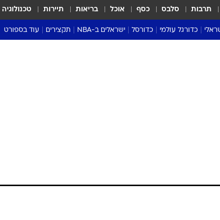
תרבות
סלבס
כסף
אוכל
בריאות
תיירות
טכנולוגיה
ראלי
כדורגל עולמי
כדורסל
ישראלים ב-NBA
תקצירים
עוד בספורט
ליגה אנגלית
ליגת העל
דני אבדיה
מונדיאל 2026
 העל
ליגה ספרדית
דאבל דריבל
NBA
נה
ליגה איטלקית
יורוליג וכדורסל אירופי
טבלאות
ו
ליגה גרמנית
ליגה לאומית
פודקאסטים
ליגה צרפתית
נבחרות ישראל בכדורסל
מסכמים מחזור
שראל
ליגת האלופות
כדורסל נשים
אבא של שבת
ית
הליגה האירופית
מעל הטבעת
דרום אמריקה
סערה בממלכה
טניס
טראש טוק
ספורט אמריקא
פוקר