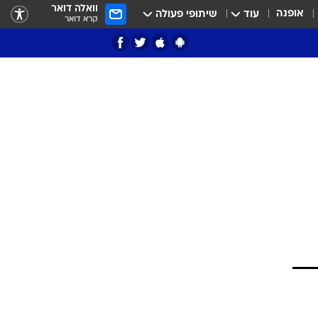
וואלה דואר
אופנה
עוד
שיתופי פעולה
קרא דואר
ציון 3
דאבל דריבל
י