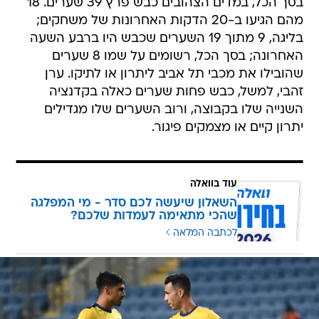
בסך הכל, במדים הצהובים כבש פרץ 39 שערים. 18
מהם הגיעו ב-20 הדקות האחרונות של משחקים;
בליגה, 9 מתוך 19 השערים שכבש היו ברבע השעה
האחרונה; בסך הכל, רשומים על שמו 8 שערים
שהובילו את מכבי תל אביב ליתרון או לתיקו. ערן
זהבי, למשל, כבש פחות שערים כאלה בקדנציה
השנייה שלו בקבוצה, ורוב השערים שלו מגדילים
יתרון קיים או מצמקים פיגור.
עוד בוואלה
השאלון שיעשה לכם סדר - מי המפלגה
שהכי מתאימה לעמדות שלכם?
לכתבה המלאה