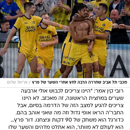
/
מכבי תל אביב שחררה הרבה לחץ אחרי השער של פרץ
אריאל שלום
רובי קין אמר: "היינו צריכים לכבוש אולי ארבעה
שערים במחצית הראשונה, זה מאכזב. לא היינו
צריכים להגיע למצב הזה של הדרמה בסיום, אבל
החבר'ה הראו אופי גדול וזה מה שאני אוהב בהם.
כדורגל הוא משחק של 90 דקות וניצחנו. דור פרץ...
הוא לעולם לא מוותר, הוא אתלט מדהים והשער שלו