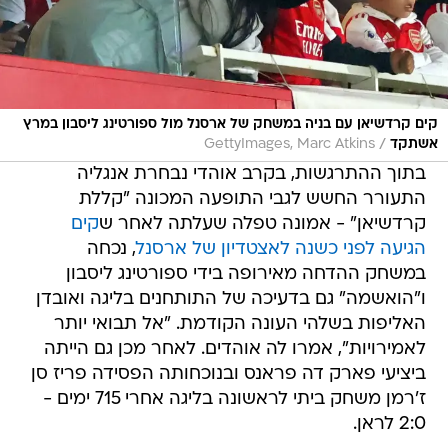
קים קרדשיאן עם בניה במשחק של ארסנל מול ספורטינג ליסבון במרץ
/
אשתקד
GettyImages, Marc Atkins
בתוך ההתרגשות, בקרב אוהדי נבחרת אנגליה
התעורר החשש לגבי התופעה המכונה "קללת
קרדשיאן" - אמונה טפלה שעלתה לאחר ש
קים
הגיעה לפני כשנה לאצטדיון של ארסנל
, נכחה
במשחק ההדחה מאירופה בידי ספורטינג ליסבון
ו"הואשמה" גם בדעיכה של התותחנים בליגה ואובדן
האליפות בשלהי העונה הקודמת. "אל תבואי יותר
לאמירויות", אמרו לה אוהדים. לאחר מכן גם הייתה
ביציעי פארק דה פראנס ובנוכחותה הפסידה פריז סן
ז'רמן משחק ביתי לראשונה בליגה אחרי 715 ימים -
2:0 לראן.