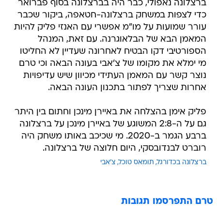
ברצלונה נאפולי, כבר היה בברצלונה בסוף פברואר
כדי לצפות במשחק ברצלונה-חטאפה, ביקור שכבר
עורר שמועות על מו"מ אפשרי עם האנזי פליק להיות
המאמן הבא של הבלאוגרנה. עם זאת, המנהל
הספורטיבי דקו הבטיח לאחרונה שעדיין לא החליטו
מי ימלא את מקומו של צ'אבי בעונה הבאה וכי טרם
נוצר קשר עם המאמן העתידי מכיוון שיש עדיפויות
אחרות שצריך לפתור בתכנון העונה הבאה.
פליק אימן בהצלחה את באיירן מינכן וחתום בין היתר
גם על ה-2:8 המשוגע של באיירן מינכן על ברצלונה
ברבע הגמר ב-2020. מי שכיכב באותו משחק היה
רוברט לבנדובסקי, היום חלוצה של ברצלונה.
ברצלונה בכדורגל
תומאס טוכל
צ'אבי
טרם התפרסמו תגובות