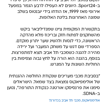
לנקום במכבי תל אביב על ההדחה ההיא, כך סיפרו
ב-Sport24. היוונים לא העפילו לרבע הגמר במפעל
אירופי מאז 1999, אז הודחו בידי יובנטוס בשלב
שמונה האחרונות בליגת האלופות.
בתקשורת המקומית ציינו שמנדיליבאר ביקש
מהשחקנים לפתוח חזק ובריכוז מלא מהדקה
הראשונה, כדי לנסות ולהשיג שער יתרון מוקדם.
הספרדי שם דגש על משחק המעבר ועל ירידה
מהירה להגנה כשמכבי תל אביב תצא למתפרצות.
בנוסף, בהגנה הוא הורה על לחץ גבוה וצפיפות בין
החוליות השונות על המגרש.
"בסביבת מכבי מעריכים שנקודת החולשה ההגנתית
של אולימפיאקוס נמצאת בצד שמאל. הישראלים
סימנו את פרנסיסקו אורטגה כנקודת התורפה", נטען
ב-SDNA.
אולימפיאקוס
מכבי תל אביב בכדורגל