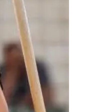
זוכה לתשומת לב ניכרת, אולם הפע
שקשור ליריבה הנצחית של טוטנהאם
הדני בן ה-24 בהחלט נחשב
את פייר אמיל הויביירג, חברו לנבחר
שערך בעבר ב"רקורד" חשפו פרט מענ