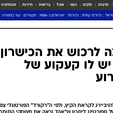
תרבות
סלבס
כסף
אוכל
בריאות
תיירות
טכנולוגיה
ראלי
כדורגל עולמי
כדורסל
ישראלים ב-NBA
תקצירים
עוד בספורט
ליגה אנגלית
ליגת העל
דני אבדיה
מונדיאל 2026
 העל
ליגה ספרדית
דאבל דריבל
NBA
נה
ליגה איטלקית
יורוליג וכדורסל אירופי
טבלאות
ו
ליגה גרמנית
ליגה לאומית
פודקאסטים
ליגה צרפתית
נבחרות ישראל בכדורסל
מסכמים מחזור
שראל
ליגת האלופות
כדורסל נשים
אבא של שבת
ית
הליגה האירופית
מעל הטבעת
דרום אמריקה
סערה בממלכה
טניס
טראש טוק
ספורט אמריקא
 לרכוש את הכישרון
פוקר