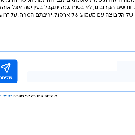
/
? מורטן יולמאנד
צילום מסך, Sporting CP Esports
 משחקים ביחד", סיפר יולמאנד על החוויה המשפחתית כשנ
.
מורה להרתיע את טוטנהאם לגבי החתמת הקשר הדני, אך
חודשים הקרובים, לא בטוח שזה יתקבל בעין יפה אצל אוהד
של הקבוצה עם קעקוע של ארסנל, יריבתם המרה, על זרועו