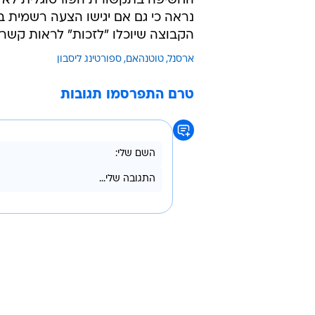
הקעקוע של היריבה המרה ישנה את התוכניות
"אבא שלי אוהד ארסנל וכילד ראינו
מדוע יש לו קעקוע של ארסנל על היד
החשיפה בתקשורת הפורטוגלית לא א
נראה כי גם אם יגישו הצעה רשמית ב
הקבוצה שיוכלו "לזכות" לראות קשר 
ארסנל
טוטנהאם
ספורטינג ליסבון
טרם התפרסמו תגובות