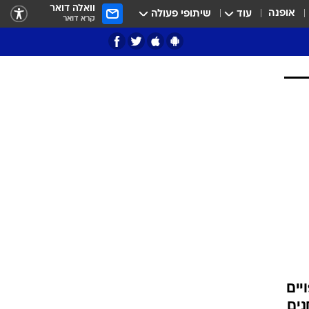
וואלה דואר
אופנה
עוד
שיתופי פעולה
קרא דואר
ציון 3
דאבל דריבל
י