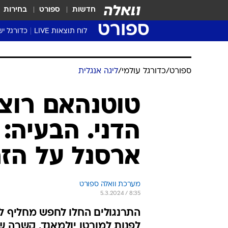
חדשות
ספורט
בחירות
ספורט
לוח תוצאות LIVE
כדורגל יש
ליגת העל Winner
סטט' ליגת
גביע המדי
גביע הטוט
שגרירים
נבחרות י
ליגה לאומ
ליגה א'
ספורט
/
כדורגל עולמי
/
ליגה אנגלית
טוטנהאם רוצה