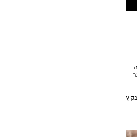
רוגבי וקריקט
גולף
ביליארד
תקצירים
יה