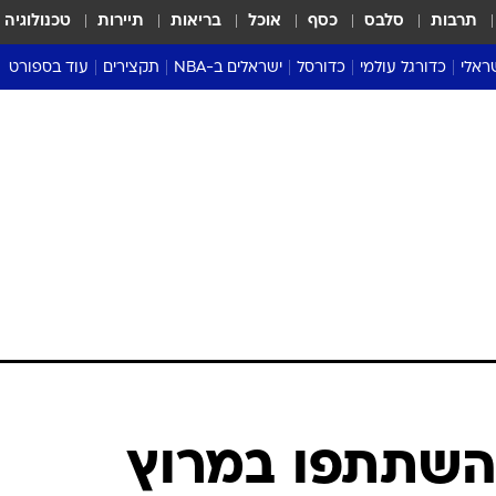
תרבות
סלבס
כסף
אוכל
בריאות
תיירות
טכנולוגיה
ראלי
כדורגל עולמי
כדורסל
ישראלים ב-NBA
תקצירים
עוד בספורט
ליגה אנגלית
ליגת העל
דני אבדיה
מונדיאל 2026
 העל
ליגה ספרדית
דאבל דריבל
NBA
נה
ליגה איטלקית
יורוליג וכדורסל אירופי
טבלאות
ו
ליגה גרמנית
ליגה לאומית
פודקאסטים
ליגה צרפתית
נבחרות ישראל בכדורסל
מסכמים מחזור
שראל
ליגת האלופות
כדורסל נשים
אבא של שבת
ית
הליגה האירופית
מעל הטבעת
דרום אמריקה
סערה בממלכה
טניס
טראש טוק
ספורט אמריקא
צים השתתפו במרוץ
פוקר