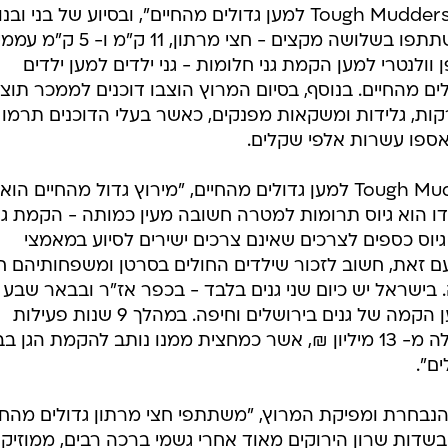
גדול מהחיים #3", בהפקת נבחרת "Tough Mudders למען גדולים מהחיים", ובסיוע של בני וב
מצווה של מושב משמרת. הרצים השתתפו בשלושה מקצים - חצי מרתון, 11 ק"מ ו- 5 ק"מ
ולנטרי למען הקמת גני חלומות - גני ילדים למען ילדים
ם מהחיים. בנוסף, בסיום המרוץ הוצבו דוכנים לממכר תוצ
קות, גלידות ומשקאות מפנקים, כאשר בעלי הדוכנים תרמו 
ספו עשרות אלפי שקלים.
לדברי אלון כהן, קפטן נבחרת Tough Mudders למען גדולים מהחיים, "מירוץ גדול מהחיים הוא
ודו הוא גיוס תרומות למטרה חשובה מעין כמותה - הקמת גנ
 גיוס כספים לצרכים שאינם צרכים ישירים לסיוע במאמצי
 זאת, חשוב לזכור שילדים החולים בסרטן ומשפחותיהם חו
בישראל יש כיום שני גנים בלבד - בכפר אז"ר ובבאר שבע
וחברי הנבחרת מגייסים תרומות למען הקמה של גנים בירושלים וחיפה. במהלך 9 שנות פעילות
הנבחרת, גייסו חבריה סכום של למעלה מ- 13 מיליון ₪, אשר כמחצית ממנו נותב להקמת הגן
ם".
הנבחרת ומפיקת המרוץ, "משתתפי חצי מרתון גדולים מהחי
בשדות שרון הירוקים מאוד אחרי גשמי ברכה רבים, ממוזיקה 