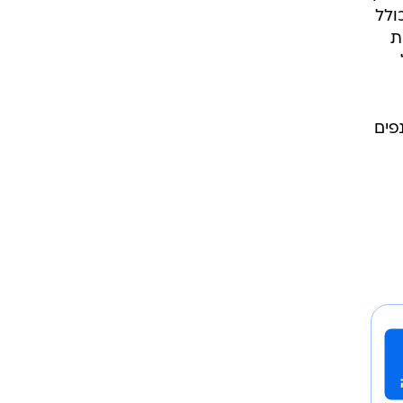
ולל
ת
נפים