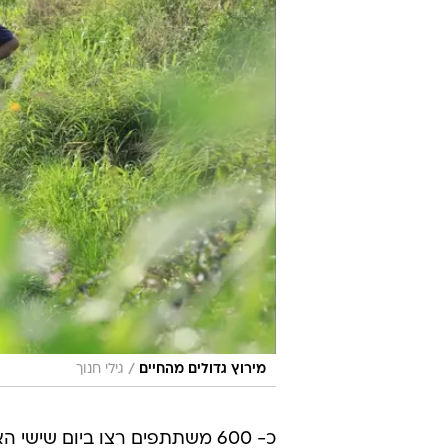
/
מירוץ גדולים מהחיים
גילי חנוך
כ- 600 משתתפים רצו ביום שי