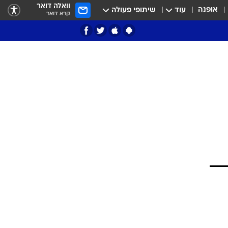
וואלה דואר
אופנה
עוד
שיתופי פעולה
קרא דואר
ציון 3
דאבל דריבל
י