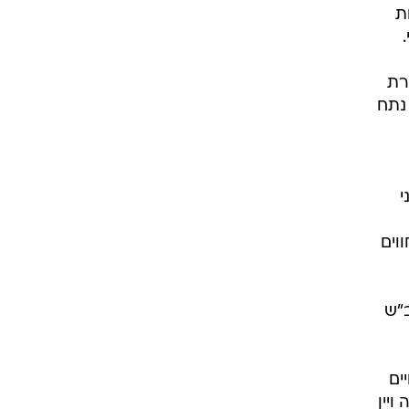
נות
 עממי.
רת
נתח
י
וים
 בב"ש
ים
ויין