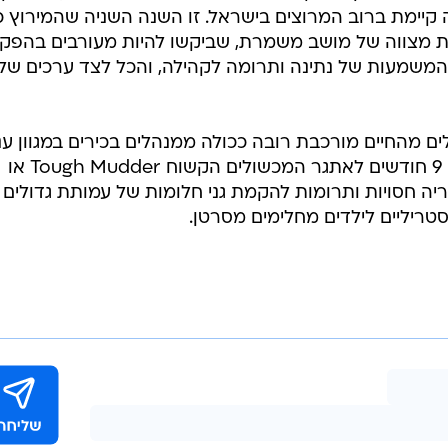
קיימת ברוב המרוצים בישראל. זו השנה השניה שהמירוץ כ
 מצווה של מושב משמרת, שביקשו להיות מעורבים בהפק
 המשמעות של נתינה ותרומה לקהילה, והכל לצד ערכים של
Tough M למען גדולים מהחיים מורכבת רובה ככולה ממנהלים בכירים במגוון ע
במשק. הנבחרת מתאמנת במשך כ- 9 חודשים לאתגר המכשולים הקשוח Tough Mudder או
ייסים חבריה חסויות ותרומות להקמת גני חלומות של עמותת גדולים
 סטריליים לילדים מחלימים מסרטן.