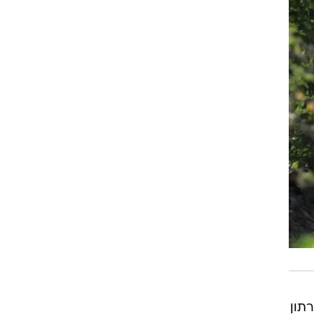
רוגבי וקריקט
גולף
ביליארד
תקצירים
תון