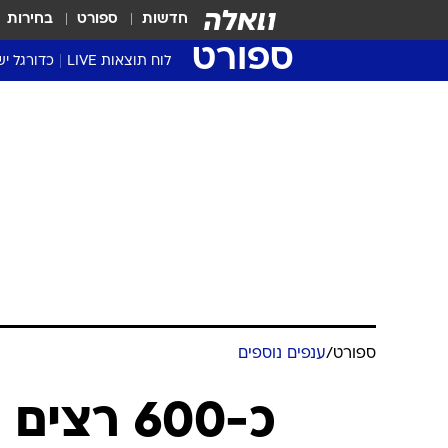
חדשות
ספורט
בחירות
ספורט
לוח תוצאות LIVE
כדורגל יש
ליגת העל Winner
סטט' ליגת
גביע המדי
גביע הטוט
שגרירים
נבחרות י
ליגה לאומ
ליגה א'
ספורט
/
ענפים נוספים
כ-600 ר