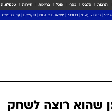
תרבות
סלבס
כסף
אוכל
בריאות
תיירות
טכנולוגיה
ראלי
כדורגל עולמי
כדורסל
ישראלים ב-NBA
תקצירים
עוד בספורט
ליגה אנגלית
ליגת העל
דני אבדיה
מונדיאל 2026
 העל
ליגה ספרדית
דאבל דריבל
NBA
נה
ליגה איטלקית
יורוליג וכדורסל אירופי
טבלאות
ו
ליגה גרמנית
ליגה לאומית
פודקאסטים
ליגה צרפתית
נבחרות ישראל בכדורסל
מסכמים מחזור
שראל
ליגת האלופות
כדורסל נשים
אבא של שבת
ית
הליגה האירופית
מעל הטבעת
דרום אמריקה
סערה בממלכה
טניס
טראש טוק
ספורט אמריקא
ן שהוא רוצה לשחק
פוקר