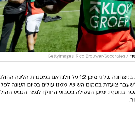
/
רי
GettyImages, Rico Brouwer/Soccrates
אמש שותף שרי כמחליף ל-24 דקות בניצחונה של ניימיכן 1:2 על וולנדאם במסגרת הליגה 
שעבר צועדת במקום השישי, ממנו עולים בסיום העונה לפליי
שר בנוסף ניימיכן העפילה בשבוע החולף לגמר הגביע ההולנ
ר.