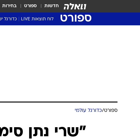
חדשות
ספורט
בחירות
ספורט
לוח תוצאות LIVE
כדורגל יש
ליגת העל Winner
סטט' ליגת
גביע המדי
גביע הטוט
שגרירים
נבחרות י
ליגה לאומ
ליגה א'
ספורט
/
כדורגל עולמי
"שרי נתן סימ