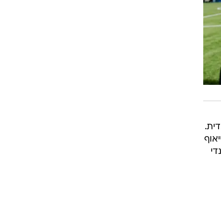
ההולנדית.
אוף
די