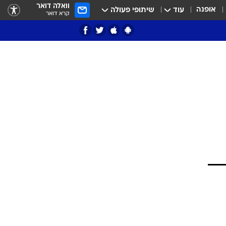
וואלה דואר
אופנה
עוד
שיתופי פעולה
קרא דואר
ציון 3
דאבל דריבל
י