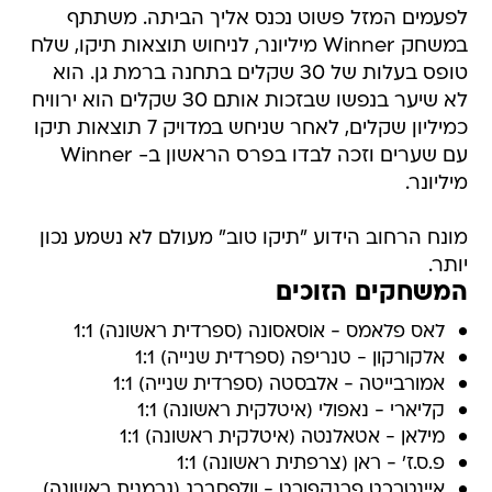
לפעמים המזל פשוט נכנס אליך הביתה. משתתף
במשחק Winner מיליונר, לניחוש תוצאות תיקו, שלח
טופס בעלות של 30 שקלים בתחנה ברמת גן. הוא
לא שיער בנפשו שבזכות אותם 30 שקלים הוא ירוויח
כמיליון שקלים, לאחר שניחש במדויק 7 תוצאות תיקו
עם שערים וזכה לבדו בפרס הראשון ב- Winner
מיליונר.
מונח הרחוב הידוע "תיקו טוב" מעולם לא נשמע נכון
יותר.
המשחקים הזוכים
לאס פלאמס - אוסאסונה (ספרדית ראשונה) 1:1
אלקורקון - טנריפה (ספרדית שנייה) 1:1
אמורבייטה - אלבסטה (ספרדית שנייה) 1:1
קליארי - נאפולי (איטלקית ראשונה) 1:1
מילאן - אטאלנטה (איטלקית ראשונה) 1:1
פ.ס.ז' - ראן (צרפתית ראשונה) 1:1
איינטרכט פרנקפורט - וולפסברג (גרמנית ראשונה)