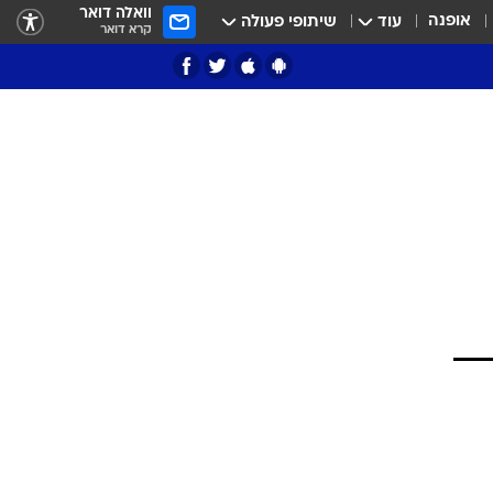
וואלה דואר
אופנה
עוד
שיתופי פעולה
קרא דואר
ציון 3
דאבל דריבל
י