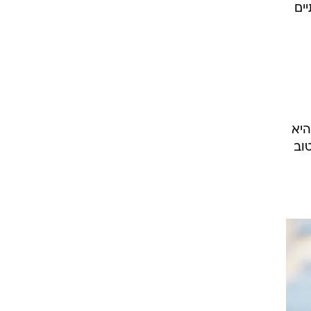
ים
היא
וב