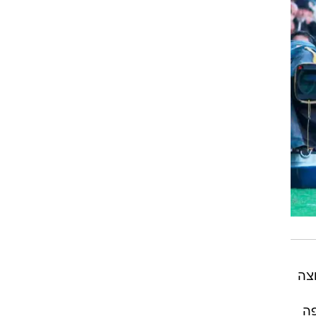
צה
איפה