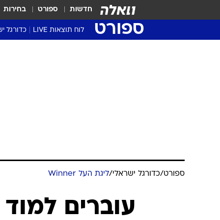
חדשות
ספורט
בחירות
ספורט
לוח תוצאות LIVE
כדורגל יש
ליגת העל Winner
סטט' ליגת
גביע המדי
גביע הטוט
שגרירים
נבחרות י
ליגה לאומ
ליגה א'
ספורט
/
כדורגל ישראלי
/
ליגת העל Winner
עוברים למוד 