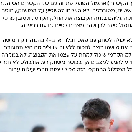
הקישור (ואתמול הפועל פתחה עם שני הקשרים הכי הגנתי
 איטיים, מסורבלים ולא הצליחו להשפיע על המשחק), חוסר
בוטה עליהם בנתה הקבוצה את החלק הקדמי, וכמובן מרכז
ול סידר לבן שהר מצבים לסיים גם עם רביעייה.
וזאת הפועל תל אביב הנוכחית. היא לא יכולה לשחק עם פאסי ובלוריאן ב-4 בהגנה, רק חמישה
. אם מישהו רוצה לחכות ללאיוס או צ'יבוטה היא תתעורר
חלק הקדמי שיכול לקחת על עצמו את הקבוצה. לא במקרה 
ע להגיע למצבים אך בכושר משחק רע. אוז'בולט לא חזר ט
ל המכלול ההתקפי הזה מכיל שמות חסרי יעילות עבור