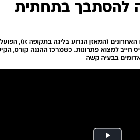
 להסתבך בתחתית
ענפים נוספים
לוח שידורים
החידה של ספור
ארכיון מדורים
כתבו לנו
 האחרונים (המאזן הגרוע בליגה בתקופה זו), הפועל
 חייב למצוא פתרונות. כשמרכז ההגנה קורס, הקיש
דומים בבעיה קשה