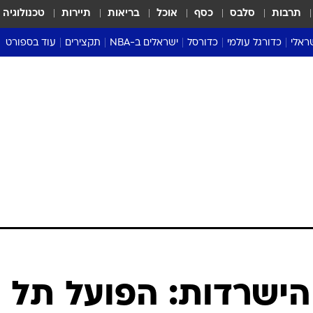
תרבות
סלבס
כסף
אוכל
בריאות
תיירות
טכנולוגיה
ראלי
כדורגל עולמי
כדורסל
ישראלים ב-NBA
תקצירים
עוד בספורט
ליגה אנגלית
ליגת העל
דני אבדיה
מונדיאל 2026
 העל
ליגה ספרדית
דאבל דריבל
NBA
נה
ליגה איטלקית
יורוליג וכדורסל אירופי
טבלאות
ו
ליגה גרמנית
ליגה לאומית
פודקאסטים
ליגה צרפתית
נבחרות ישראל בכדורסל
מסכמים מחזור
שראל
ליגת האלופות
כדורסל נשים
אבא של שבת
ית
הליגה האירופית
מעל הטבעת
דרום אמריקה
סערה בממלכה
טניס
טראש טוק
ספורט אמריקא
הישרדות: הפועל תל
פוקר