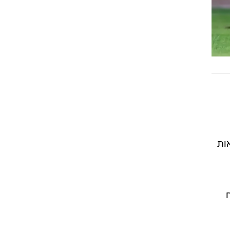
ות
בי פתח