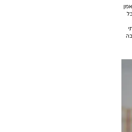
אמן
בל
י
בה