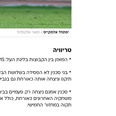
/
יפתח? אלמקייס
מאור אלקסלסי
טריוויה
* המאזן בין הקבוצות בליגת העל: 13:15 להפועל חיפה בניצחונות ועוד שבע תוצאות תיקו.
* בני סכנין לא הפסידה בשלושת הביק
תיקו) וניצחה אותה כאורחת גם בגביע 
* סכנין אמנם ניצחה רק פעמיים בבי
תקוה במחזור החמישי.