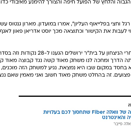
גבוה והלחץ של הפועל חיפה והצורך להימנע מאיבודי כדו
גל וחצי בפלייאוף העליון", אמרו במועדון. מארון גנטוס עשו
וי לעבות את הקישור וכתוצאה מכך יוסט אדריאן פאון לאגף.
דראפיץ' הוסיף לקראת המשחק: "אחרי הניצחון על בית"ר ירושלים הגענו ל-28 נקודות וזה ב
ותה הדרך ומחכה לנו משחק מאוד קשה נגד קבוצה מאוד ק
 בחסד במקום שבו היא נמצאת. נגיע למשחק הזה מוכנים,
צועים. זה בהחלט משחק מאוד חשוב ואני מאמין שאם ננצ
ה
המהפכה של וואלה Fiber שתחסוך לכם בעלויות
יה והאינטרנט
אלה פייבר