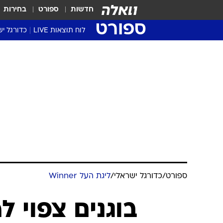
חדשות
ספורט
בחירות
ספורט
לוח תוצאות LIVE
כדורגל יש
ליגת העל Winner
סטט' ליגת
גביע המדי
גביע הטוט
שגרירים
נבחרות י
ליגה לאומ
ליגה א'
ספורט
/
כדורגל ישראלי
/
ליגת העל Winner
בוגנים צפוי ל