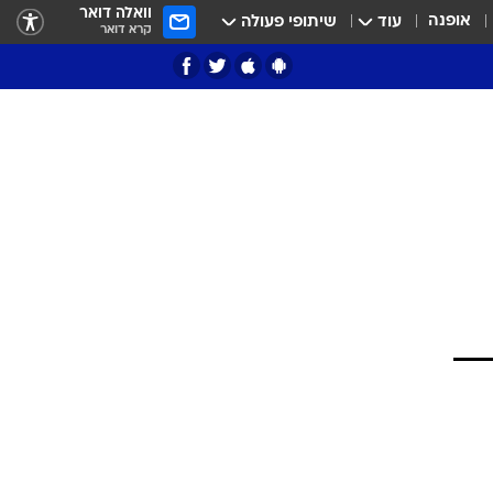
וואלה דואר
אופנה
עוד
שיתופי פעולה
קרא דואר
ציון 3
דאבל דריבל
י