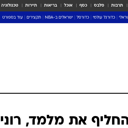
תרבות
סלבס
כסף
אוכל
בריאות
תיירות
טכנולוגיה
ראלי
כדורגל עולמי
כדורסל
ישראלים ב-NBA
תקצירים
עוד בספורט
ליגה אנגלית
ליגת העל
דני אבדיה
מונדיאל 2026
 העל
ליגה ספרדית
דאבל דריבל
NBA
נה
ליגה איטלקית
יורוליג וכדורסל אירופי
טבלאות
ו
ליגה גרמנית
ליגה לאומית
פודקאסטים
ליגה צרפתית
נבחרות ישראל בכדורסל
מסכמים מחזור
שראל
ליגת האלופות
כדורסל נשים
אבא של שבת
ית
הליגה האירופית
מעל הטבעת
דרום אמריקה
סערה בממלכה
טניס
טראש טוק
ספורט אמריקא
החליף את מלמד, רוני
פוקר