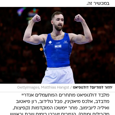
במכשיר זה.
/
יחזור לפודיום? דולגופיאט
GettyImages, Matthias Hangst
מלבד דולגופיאט מתחרים המתעמלים אנדריי
מדבדב, אלכס מיאקינין, פבל גולידוב, רון פיאטוב
ואיליה ליובימוב. מחר יימשכו המוקדמות (קפיצות,
מקבילים ומתח), הגמרים ייערכו בימים שבת וראשון.