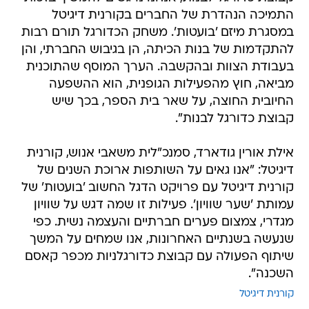
התמיכה הנהדרת של החברים בקורנית דיגיטל
במסגרת מיזם 'בועטות'. משחק הכדורגל תורם רבות
להתקדמות של בנות הכיתה, הן בגיבוש החברתי, והן
בעבודת הצוות ובהקשבה. הערך המוסף שהתוכנית
מביאה, חוץ מהפעילות הגופנית, הוא ההשפעה
החיובית החוצה, על שאר בית הספר, בכך שיש
קבוצת כדורגל לבנות".
אילת אורין גודארד, סמנכ"לית משאבי אנוש, קורנית
דיגיטל: "אנו גאים על השותפות ארוכת השנים של
קורנית דיגיטל עם פרויקט הדגל החשוב 'בועטות' של
עמותת 'שער שוויון'. פעילות זו שמה דגש על שוויון
מגדרי, צמצום פערים חברתיים והעצמה נשית. כפי
שנעשה בשנתיים האחרונות, אנו שמחים על המשך
שיתוף הפעולה עם קבוצת כדורגלניות מכפר קאסם
השכנה".
קורנית דיגיטל