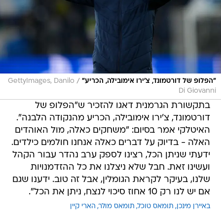
/
"הפלופ של דורטמונד, צ'ירו אימובילה, הכריע"
GettyImages, Danilo
Di Giovanni
בתקשורת הגרמנית דאגו להזכיר ש"הפלופ של
דורטמונד, צ'ירו אימובילה, הכריע מהנקודה הלבנה".
האיטלקי אמר בסיום: "משחקים כאלה, מול האוהדים
האלה - בדיוק על דברים כאלה אנחנו חולמים כילדים.
ידעתי שניתן הכל, רצינו לספק ערב נהדר עבור הקהל
ועשינו זאת. חבל שלא ניצלנו את כל ההזדמנויות
שלנו, בעיקר לקראת הגומלין, אבל זה טוב. ידענו שגם
אם יש לנו רק 10 אחוז סיכוי לנצח, ניתן את הכל".
באיירן מינכן
תומאס טוכל
תומאס מולר
הארי קיין