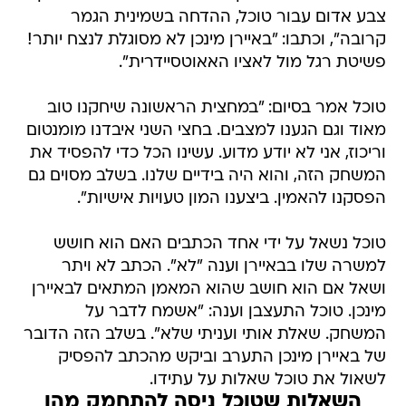
צבע אדום עבור טוכל, ההדחה בשמינית הגמר
קרובה", וכתבו: "באיירן מינכן לא מסוגלת לנצח יותר!
פשיטת רגל מול לאציו האאוטסיידרית".
טוכל אמר בסיום: "במחצית הראשונה שיחקנו טוב
מאוד וגם הגענו למצבים. בחצי השני איבדנו מומנטום
וריכוז, אני לא יודע מדוע. עשינו הכל כדי להפסיד את
המשחק הזה, והוא היה בידיים שלנו. בשלב מסוים גם
הפסקנו להאמין. ביצענו המון טעויות אישיות".
טוכל נשאל על ידי אחד הכתבים האם הוא חושש
למשרה שלו בבאיירן וענה "לא". הכתב לא ויתר
ושאל אם הוא חושב שהוא המאמן המתאים לבאיירן
מינכן. טוכל התעצבן וענה: "אשמח לדבר על
המשחק. שאלת אותי ועניתי שלא". בשלב הזה הדובר
של באיירן מינכן התערב וביקש מהכתב להפסיק
לשאול את טוכל שאלות על עתידו.
השאלות שטוכל ניסה להתחמק מהן