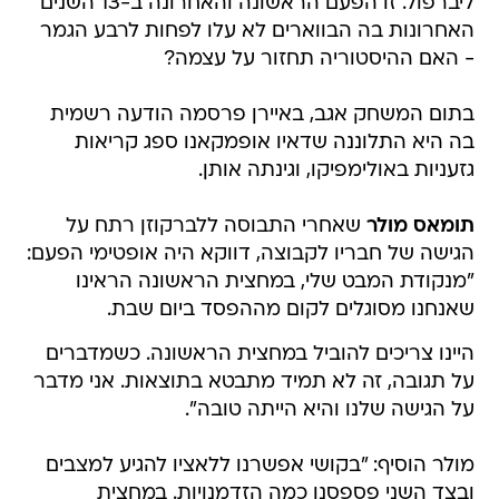
ליברפול. זו הפעם הראשונה והאחרונה ב-13 השנים
האחרונות בה הבווארים לא עלו לפחות לרבע הגמר
- האם ההיסטוריה תחזור על עצמה?
בתום המשחק אגב, באיירן פרסמה הודעה רשמית
בה היא התלוננה שדאיו אופמקאנו ספג קריאות
גזעניות באולימפיקו, וגינתה אותן.
תומאס מולר
שאחרי התבוסה ללברקוזן רתח על
הגישה של חבריו לקבוצה, דווקא היה אופטימי הפעם:
"מנקודת המבט שלי, במחצית הראשונה הראינו
שאנחנו מסוגלים לקום מההפסד ביום שבת.
היינו צריכים להוביל במחצית הראשונה. כשמדברים
על תגובה, זה לא תמיד מתבטא בתוצאות. אני מדבר
על הגישה שלנו והיא הייתה טובה".
מולר הוסיף: "בקושי אפשרנו ללאציו להגיע למצבים
ובצד השני פספסנו כמה הזדמנויות. במחצית