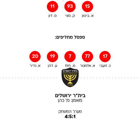
11
93
15
א. ביטון
ק. סוני
ס. דון
ספסל מחליפים:
20
19
7
77
17
כ. זועבי
א. אלמגור
מ. חוזז
ע. דהן
א. נדיר
בית"ר ירושלים
מאמן:
גל
כהן
מערך המשחק
4:5:1