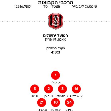
הרכבי הקבוצות
שופט:
גל
לייבוביץ'
אצטדיון:
טדי
קהל:
12816
הפועל ירושלים
מאמן:
זיו
אריה
מערך המשחק
4:3:3
1
א. אדליי
5
2
3
16
ע. אגבדיש
נ. מלמוד
ש. פיבן
א. יאו
21
10
24
נ. נידם
ת. אלטמן
א. פרדה