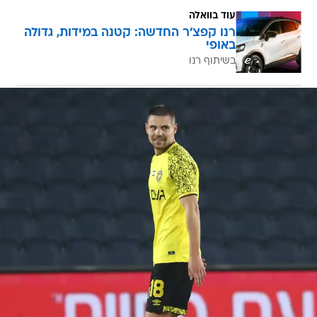
עוד בוואלה
רנו קפצ'ר החדשה: קטנה במידות, גדולה
באופי
בשיתוף רנו