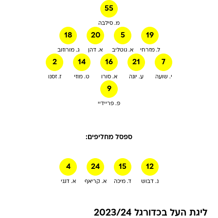
55
מ. סילבה
18
20
5
19
ל. מזרחי
א. גוטליב
א. דהן
ג. מורוזוב
2
14
16
21
7
י. שועה
ע. יונה
א. סורו
ט. מוזי
ז. זסנו
9
פ. פריידיי
ספסל מחליפים:
4
24
15
12
נ. דבוש
ד. מיכה
א. קריאף
א. דגני
ליגת העל בכדורגל 2023/24