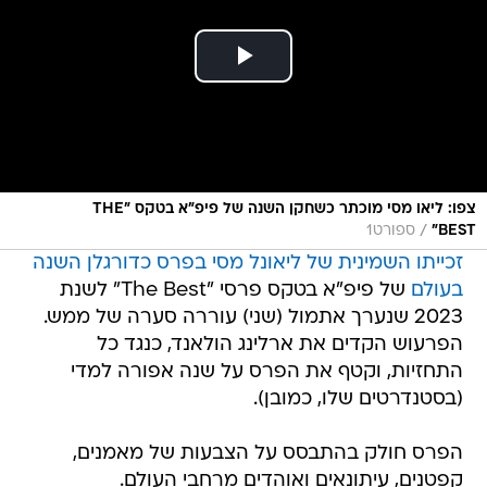
צפו: ליאו מסי מוכתר כשחקן השנה של פיפ"א בטקס "THE
/
BEST"
ספורט1
זכייתו השמינית של ליאונל מסי בפרס כדורגלן השנה
בעולם
של פיפ"א בטקס פרסי "The Best" לשנת
2023 שנערך אתמול (שני) עוררה סערה של ממש.
הפרעוש הקדים את ארלינג הולאנד, כנגד כל
התחזיות, וקטף את הפרס על שנה אפורה למדי
(בסטנדרטים שלו, כמובן).
הפרס חולק בהתבסס על הצבעות של מאמנים,
קפטנים, עיתונאים ואוהדים מרחבי העולם.