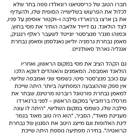
חברו הטוב של כריסטיאנו רונאלדו פפה בחר שלא
לכלול את הפרעוש בשלישייה הסופית שלו, ולהעדיף
את בן ארצו ברנארדו סילבה ו-ויקטור אוסימן על פניו,
לצד הולאנד. גם דייויד אלאבה הותיר את מסי בחוץ,
וכמוהו מנג'ר מנצ'סטר יונייטד לשעבר ראלף רנגניק,
מאמן נבחרת גרמניה יוליאן נאגלסמן ומאמן נבחרת
אנגליה גארת' סאות'גייט.
גם הקהל הציב את מסי במקום הראשון, ואחריו
הולאנד ואמבפה. המאמנים והאוהדים דווקא הלכו
עם כוכב מנצ'סטר סיטי, כשמסי שני ואמבפה שלישי.
אין ספק שההצבעה המפתיעה ביותר היתה שייכת
למאמן נבחרת פורטוגל רוברטו מרטינס, שבחר את
מרסלו ברוזוביץ' במקום הראשון - לפני ברנארדו
סילבה שלו, כשמסי במקום השלישי. "היתה לו עונה
מעניינת מאוד", הסביר, "הוא היה טוב מאוד בגמר
ליגת האלופות וגם מייצג היטב את הסגנון של נבחרת
קרואטיה". בחירה מפתיעה נוספת היתה שייכת