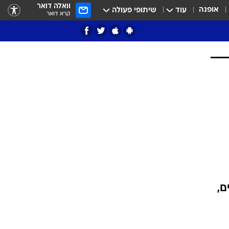
וואלה דואר
אופנה
עוד
שיתופי פעולה
קרא דואר
ציון 3
דאבל דריבל
י