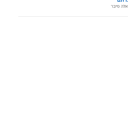
הנה המיטב.
ה
לוואלה פייבר ותהנו מאינטרנט וטלוויזיה במחיר
רתם
אלה פייבר