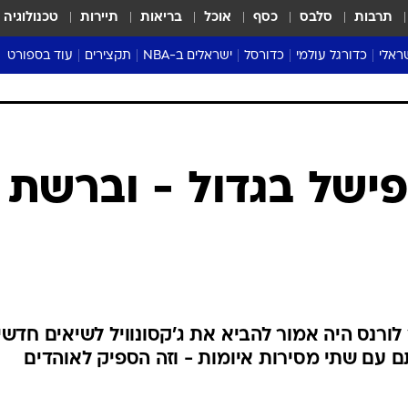
תרבות
סלבס
כסף
אוכל
בריאות
תיירות
טכנולוגיה
ראלי
כדורגל עולמי
כדורסל
ישראלים ב-NBA
תקצירים
עוד בספורט
ליגה אנגלית
ליגת העל
דני אבדיה
מונדיאל 2026
 העל
ליגה ספרדית
דאבל דריבל
NBA
נה
ליגה איטלקית
יורוליג וכדורסל אירופי
טבלאות
ו
ליגה גרמנית
ליגה לאומית
פודקאסטים
ליגה צרפתית
נבחרות ישראל בכדורסל
מסכמים מחזור
שראל
ליגת האלופות
כדורסל נשים
אבא של שבת
ית
הליגה האירופית
מעל הטבעת
דרום אמריקה
סערה בממלכה
טניס
טראש טוק
ספורט אמריקא
פישל בגדול - וברשת
פוקר