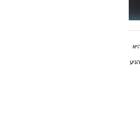
רוגבי וקריקט
גולף
ביליארד
תקצירים
שהיא
גיע