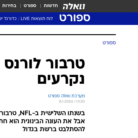
חדשות
ספורט
בחירות
ספורט
לוח תוצאות LIVE
כדורגל יש
ליגת העל Winner
סטט' ליגת
גביע המדי
גביע הטוט
שגרירים
נבחרות י
ליגה לאומ
ליגה א'
ספורט
טרבור לורנס 