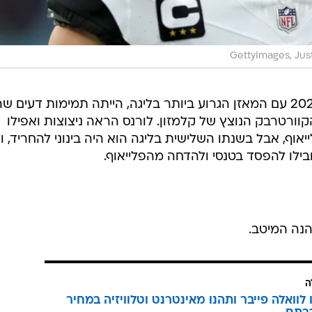
GettyImages, Jus
לאחר שג'קסונוויל סיימה את עונת 2020 עם המאזן הגרוע ביותר בליגה, הייתה תמימות דעים 
וורטרבק הנוצץ של קלמזון. לורנס הראה ניצוצות ואפילו
אוף, אבל בשנתו השלישית בליגה הוא היה בינוני להחריד, וה
בילו להפסד בטנסי ולהדחה מהפלייאוף.