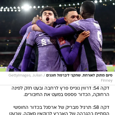
/
סיום מתוק לאורחת. שחקני ליברפול חוגגים
GettyImages, Julian
Finney
דקה 54: דרווין נונייס פרץ לרחבה ובעט חזק לפינה
הרחוקה, הכדור פספס במעט את החיבורים.
דקה 58: תרגיל מבריק של ארסנל בכדור החופשי
הסתיים בהגבהה של האברץ לבוקאיו סאקה, שבעט