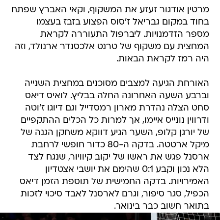
מרטין אודגור זעזע את המשקוף, וקאי האברץ שפתח
בחוד במקום גבריאל ז'סוס הפצוע בזבז בעצמו
מספר הזדמנויות. ליברפול התעוררה לקראת
המחצית עם משקוף של טרנט אלכסנדר ארנולד, וזה
היה רמז לקראת הבאות.
האורחת הגיעה למצבים מסוכנים במחצית השנייה
וברבע השעה האחרונה החלה בבליץ. לואיס דיאס
סחט הצלה נהדרת מארון רמסדייל וגם דיוגו ז'וטה
ודרווין נונייס איימו, אך למרות כל הכלים ההתקפיים
של יורגן קלופ, השער הגיע דווקא משחקן הגנה של
מיקל ארטטה. בדקה ה-80 כדור חופשי לרחבת
ארסנל פגש את ראשו של יקוב קיוויור, שנגח לצד
הלא נכון וקבע 0:1 שהימם את יושבי אצטדיון
האמירויות. בדקה החמישית של תוספת הזמן דיאס
הכפיל, סגר סיפור, וגרם לארסנל לאבד סיכוי לזכות
בתואר חשוב כבר בינואר.