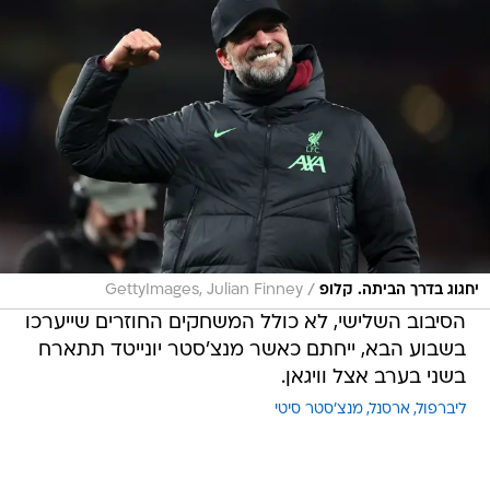
/
יחגוג בדרך הביתה. קלופ
GettyImages, Julian Finney
הסיבוב השלישי, לא כולל המשחקים החוזרים שייערכו
בשבוע הבא, ייחתם כאשר מנצ'סטר יונייטד תתארח
בשני בערב אצל וויגאן.
ליברפול
ארסנל
מנצ'סטר סיטי