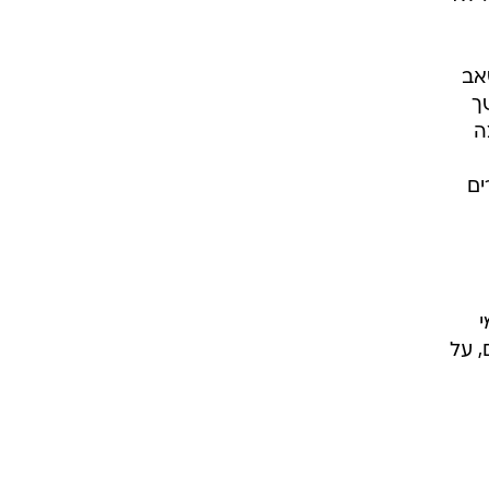
אב
ך
ה
ים
י
 על