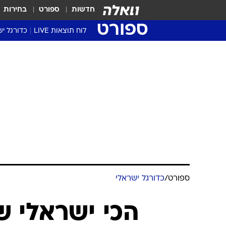
חדשות
ספורט
בחירות
ספורט
לוח תוצאות LIVE
כדורגל יש
ליגת העל Winner
סטט' ליגת
גביע המדי
גביע הטוט
שגרירים
נבחרות י
ליגה לאומ
ליגה א'
ספורט
/
כדורגל ישראלי
הכי ישראלי ש