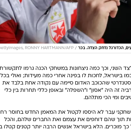
/
ם, הכדורגל נדחק הצדה. בכר
GettyImages, RONNY HARTMANN/AFP
ד השני, וכך כמה ניצחונות במשחקי הכנה גרמו לתקשורת
ו בישראל, לחכות לו בפינה אחרי כמה מעידות; ואולי בכל
 סטנדרטי שהכוכב האדום סיימה עם נקודה אחת בלבד את
ה זה היה "אסון" ו"השפלה" ובאופן כללי תחרות בין כלי
בים ומי הכי מתלהם.
ושחקני עבר לא היססו לקטול את המאמן החדש בחוסר רחמ
ות תוך שהם דוחפים את עצמם ואת החברים שלהם, והכל
 כך מוכרים. הלא בישראל אנשים הרבה יותר קטנים קטלו 