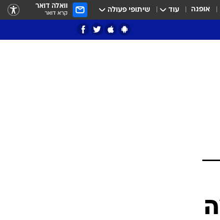
וואלה דואר
אופנה
עוד
שיתופי פעולה
קרא דואר
ציון 3
דאבל דריבל
י
ה