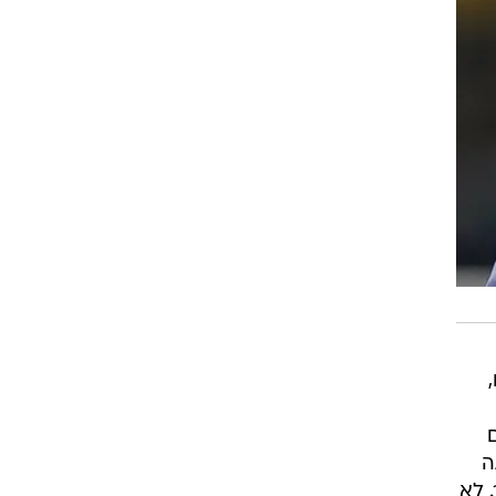
ה
 לא