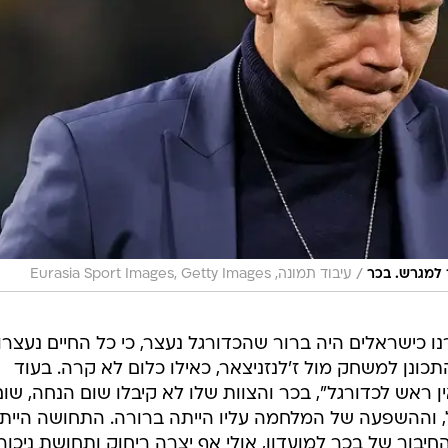
/
 למגרש. בכר
עיבוד תמונה, Eurasia Sport Images, Getty Images
 כישראלים היה ברור שהכדורגל נעצר, כי כל החיים נעצרו,
תכונן למשחק מול ז'לנזניצאר, כאילו כלום לא קרה. בעוד
 ראש לכדורגל", בכר והצוות שלו לא קיבלו שום הנחה, שום
, וההשפעה של המלחמה עליו הייתה ברורה. התחושה היית
יבור של בכר למועדון, אולי אף יצרה ריחוק ותחושת ניכור.