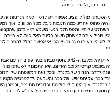
יגמר כבר, ולחזור הביתה.
 המשחק מול לייפציג. אפשר רק לדמיין כמה אנרגיות זה ש
יה סחוט אחריו, כמה תגובות קיבל מכל הכיוונים, איך למש
ה השתלט על חייו ותפס חלק רגשי משמעותי - בזמן שהקבוצ
כין ויוביל אותה למשחק חשוב בליגת האלופות. לא הייתה
ו לא היו באותו מצב נפשי. הרי אי אפשר בכלל להסביר לזר
ר.
או למשל, כשבכר אירח בבלגרד את איתן יהלומי, בן ה-12 שנחטף מביתו בניר עוז ביחד עם אביו
שבי. הכל קרה בשבוע קריטי לכוכב האדום. היא התכוננה למשחק מול
ננה לדרבי הגדול של בלגרד, ובכל זאת המשפחה של יהלומ
ד בכר, על יחס אישי של בכר והשקעה עד לפרטים הקטנים,
בבלגרד, איך העניק לו חולצות וכדורים חתומים, וכמובן היו
ן חטוף במסיבת העיתונאים הרשמית של אופ"א להגברת