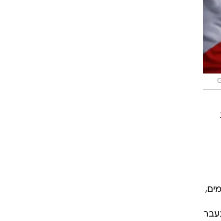
ים,
בעבר