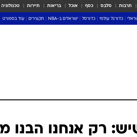
תרבות
סלבס
כסף
אוכל
בריאות
תיירות
טכנולוגיה
ראלי
כדורגל עולמי
כדורסל
ישראלים ב-NBA
תקצירים
עוד בספורט
ליגה אנגלית
ליגת העל
דני אבדיה
מונדיאל 2026
 העל
ליגה ספרדית
דאבל דריבל
NBA
נה
ליגה איטלקית
יורוליג וכדורסל אירופי
טבלאות
ו
ליגה גרמנית
ליגה לאומית
פודקאסטים
ליגה צרפתית
נבחרות ישראל בכדורסל
מסכמים מחזור
שראל
ליגת האלופות
כדורסל נשים
אבא של שבת
ית
הליגה האירופית
מעל הטבעת
דרום אמריקה
סערה בממלכה
טניס
טראש טוק
ספורט אמריקא
יש: רק אנחנו הבנו מ
פוקר