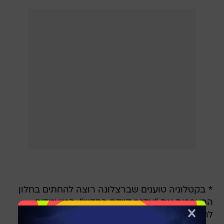
* בקטלוניה טוענים שברצלונה רוצה להחתים בחלון
ההעברות את "אדגר דוידס החדש". המועמדים
להגיע בהשאלה לעמדת הקשר המרכזי הם
קלווין