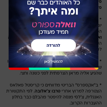
פיליפס
,
רנאטו סנצ'ס
,
אנדריי סנטוס
ו
תומאס
פארטיי
.
* ב"דיילי מייל" מדווחים שנציגים מטעם מנצ'סטר
יונייטד המריאו לערב הסעודית במטרה לקדם את
המכירות של
קאסמירו, רפאל וראן, ג'יידון סאנצ'ו
ואנתוני מרסיאל
במהלך של שינוי פני הקבוצה בשנה
הקרובה. המטרה של השדים האדומים - להגיע
לסכום כולל של 230 מיליון ליש"ט עבור הארבעה.
* בצרפת טוענים שפריז סן ז'רמן עוקבת אחרי מצבו
של
מאתיס טל
, חלוצה בן ה-18 של באיירן מינכן
שהגיע אליה מראן הצרפתית לפני כשנה וחצי.
* ב"אקספרס" הבריטי מדווחים כי קריסטל פאלאס
הצטרפה למרוץ אחרי
טרבו צ'אלובה
. לפי התקשורת
האנגלית, צ'לסי מנסה להיפטר מהבלם כבר בחלון
ההעברות הקרוב.