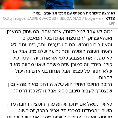
לא ירצה לזכור את המפגש עם מכבי תל אביב. עומרי
/
גנדלמן
GettyImages, JASPER JACOBS / BELGA MAG / Belga via
AFP
"מה לא עבד לנו? כלום", אמר אחרי המשחק המאמן
ואנהאזברוק, "הם ניצחו אותנו בכל המאבקים
והאיזורים במגרש, הם היו רעבים יותר, רצו יותר. לא
ראיתי העונה הופעה יותר גרועה שלנו מזו, אבל אני
לא מפנה את האצבע כלפי אף אחד. זה הפסד של
כולנו ביחד וזה כמובן שזה משחק שאני מקווה מאוד
שלא יחזור על עצמו, אבל אנחנו בני אדם וזה יכול
לקרות.
הדבר החיובי היחיד הוא שלא הודחנו מאירופה - נכון
שנצטרך לעבור סיבוב נוסף, אבל זו לא כזו דרמה".
כאשר נשאל אם ייתכן שהוא ערך רוטציה רחבה מדי,
השיב: "הפסדנו למכבי תל אביב בהכל, זה פשוט
משחק שאנחנו צריכים לשכוח ממנו. אני חושב שהיינו