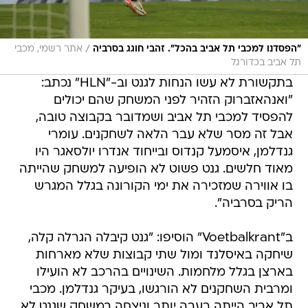
/
"הפסדנו למכבי תל אביב בהכל". זהבי חוגג בסרביה
אתר רשמי, מכבי
תל אביב בכדורגל
בתקשורת לא עשו הנחות לגנט וב-"HLN" נכתב:
"ואנהאזברוק הזהיר לפני המשחק שהם יכולים
להפסיד למכבי תל אביב ושמדובר בקבוצה טובה,
אבל זה מסר שלא עבר הלאה לשחקנים. עומרי
גנדלמן, איסמעל קנדוס ובייחוד אנדרו יולסאגר היו
מאוד חלשים. גנט פשוט לא הופיעה למשחק שהייתה
בו אווירה שמזכירה את ימי הקורונה בגלל המגרש
הריק בסרביה".
ב"Voetbalkrant" הוסיפו: "גנט קיבלה הגרלה קלה,
שיחקה באיסלנד ומול שתי קבוצות שלא מארחות
בארצן בגלל מלחמות. השינויים בהרכב לא הועילו
ומרבית השחקנים לא הורגשו, בעיקר גנדלמן. מכבי
תל אביב הייתה רעבה יותר וניצחה במשחק שגנט לא