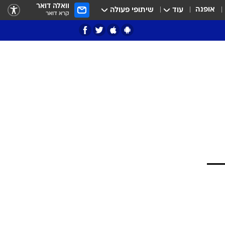
וואלה דואר
אופנה
עוד
שיתופי פעולה
קרא דואר
ציון 3
דאבל דריבל
י