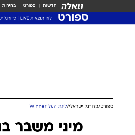
חדשות
ספורט
בחירות
ספורט
לוח תוצאות LIVE
כדורגל יש
ליגת העל Winner
סטט' ליגת
גביע המדי
גביע הטוט
שגרירים
נבחרות י
ליגה לאומ
ליגה א'
ספורט
/
כדורגל ישראלי
/
ליגת העל Winner
מיני משבר בנ