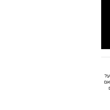
רוגבי וקריקט
גולף
ביליארד
תקצירים
על
אם