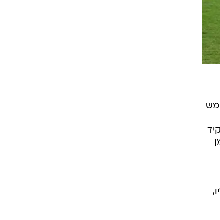
אמש
יד
ן
,