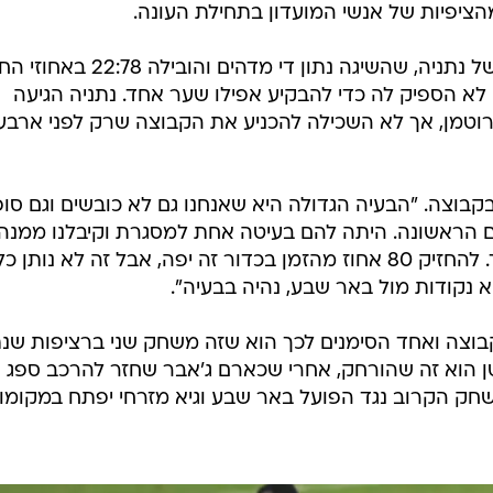
הציפיות של אנשי המועדון בתחילת העונה.
בפן המקצועי זה היה משחק לא רע של נתניה, שהשיגה נתון די מדהים ו
 לא הספיק לה כדי להבקיע אפילו שער אחד. נתניה הגיעה
רוטמן, אך לא השכילה להכניע את הקבוצה שרק לפני ארבע
בוצה. "הבעיה הגדולה היא שאנחנו גם לא כובשים וגם סופ
 הראשונה. היתה להם בעיטה אחת למסגרת וקיבלנו ממנה ג
זה לא יכול להיות. הכל הולך לנו הפוך. להחזיק 80 אחוז מהזמן בכדור זה יפה, אבל זה לא נותן
א נקודות מול באר שבע, נהיה בבעיה".
קבוצה ואחד הסימנים לכך הוא שזה משחק שני ברציפות שנת
ן הוא זה שהורחק, אחרי שכארם ג'אבר שחזר להרכב ספג
שחק הקרוב נגד הפועל באר שבע וגיא מזרחי יפתח במקומו