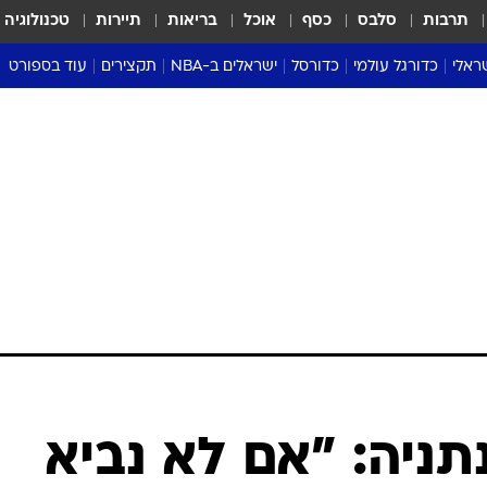
תרבות
סלבס
כסף
אוכל
בריאות
תיירות
טכנולוגיה
ראלי
כדורגל עולמי
כדורסל
ישראלים ב-NBA
תקצירים
עוד בספורט
ליגה אנגלית
ליגת העל
דני אבדיה
מונדיאל 2026
 העל
ליגה ספרדית
דאבל דריבל
NBA
נה
ליגה איטלקית
יורוליג וכדורסל אירופי
טבלאות
ו
ליגה גרמנית
ליגה לאומית
פודקאסטים
ליגה צרפתית
נבחרות ישראל בכדורסל
מסכמים מחזור
שראל
ליגת האלופות
כדורסל נשים
אבא של שבת
ית
הליגה האירופית
מעל הטבעת
דרום אמריקה
סערה בממלכה
טניס
טראש טוק
ספורט אמריקא
תניה: "אם לא נביא
פוקר