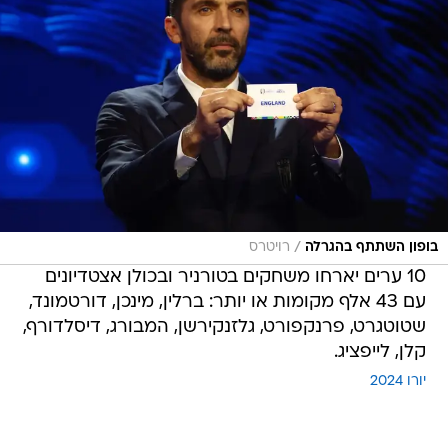
/
בופון השתתף בהגרלה
רויטרס
10 ערים יארחו משחקים בטורניר ובכולן אצטדיונים
עם 43 אלף מקומות או יותר: ברלין, מינכן, דורטמונד,
שטוטגרט, פרנקפורט, גלזנקירשן, המבורג, דיסלדורף,
קלן, לייפציג.
יורו 2024