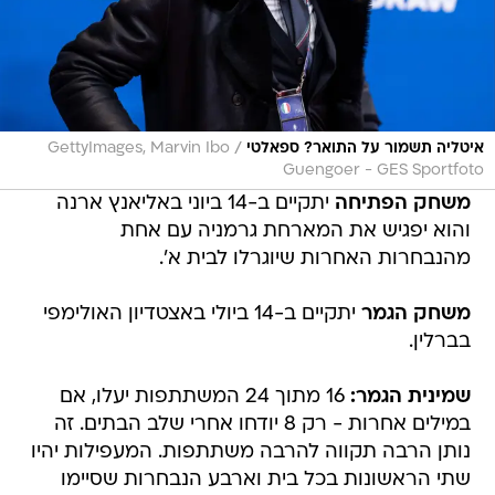
/
איטליה תשמור על התואר? ספאלטי
GettyImages, Marvin Ibo
Guengoer - GES Sportfoto
משחק הפתיחה
יתקיים ב-14 ביוני באליאנץ ארנה
והוא יפגיש את המארחת גרמניה עם אחת
מהנבחרות האחרות שיוגרלו לבית א'.
משחק הגמר
יתקיים ב-14 ביולי באצטדיון האולימפי
בברלין.
שמינית הגמר:
16 מתוך 24 המשתתפות יעלו, אם
במילים אחרות - רק 8 יודחו אחרי שלב הבתים. זה
נותן הרבה תקווה להרבה משתתפות. המעפילות יהיו
שתי הראשונות בכל בית וארבע הנבחרות שסיימו