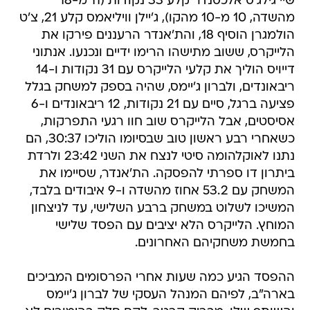
שיי גילג'ס אלכסנדר קלע 33 נקודות (11 מ-18
מהשדה, 10 מ-10 מהקו), ג'יילן וויליאמס קלע 21, צ'ט
הולמגרן הוסיף 18, והת'אנדר הרעננים פירקו את
הלייקרס, ששוב מתישהו הרימו ידיים ונכנעו. אנתוני
דייויס הוליך את קלעי הלייקרס עם 31 נקודות ו-14
ריבאונדים, ולברון ג'יימס, שהיה בספק למשחק בגלל
פציעה ברגל, סיים עם 21 נקודות, 12 ריבאונדים ו-6
אסיסטים, אבל הלייקרס שוב חוו רגעי התפרקות,
כשאחרי רבע ראשון טוב שבסיומו הוליכו 30:37, הם
נתנו לאוקלהומה סיטי לנצח את השני 23:42 ולרדת
ביתרון דו ספרתי להפסקה. הת'אנדר, שסיימו את
המשחק עם 53.2 אחוז מהשדה ו-9 איבודים בלבד,
המשיכו לשלוט במשחק ברבע השלישי, עד לניצחון
המוחץ. הלייקרס הלא יציבים עם הפסד שלישי
בחמשת משחקיהם האחרונים.
ההפסד הגיע כמה שעות אחרי הפרסומים המביכים
בארה"ב, לפיהם המנהל העסקי של לברון ג'יימס