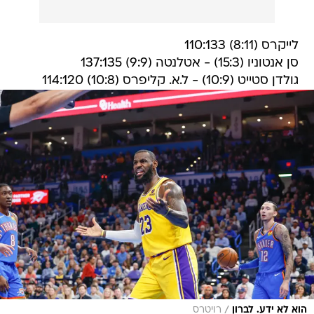
לייקרס (8:11) 110:133
סן אנטוניו (15:3) - אטלנטה (9:9) 137:135
גולדן סטייט (10:9) - ל.א. קליפרס (10:8) 114:120
/
הוא לא ידע. לברון
רויטרס