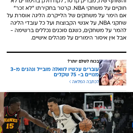
והשותף שלו, מבריק קרטר, לקח חלק בהימורים לא
חוקיים על משחקי NBA. קרטר בחקירתו "לא זכר"
אם הימר על משחקים של הלייקרס. הליגה אוסרת על
שחקני NBA, על אנשי הקבוצות ועל כל עובדי הליגה
להמר על משחקים, כשגם סוכנים נכללים ברשימה -
אבל אין איסור הימורים על מנהלים אישיים.
בכוח לשלם יותר?
עוברים עכשיו לוואלה מובייל ונהנים מ-3
מנויים ב- 75 שקלים
לכתבה המלאה