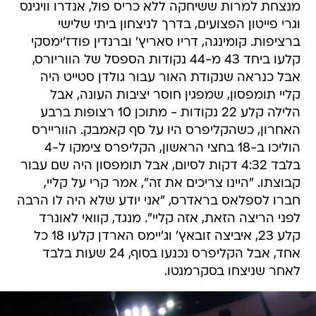
מנצחת למרות ששיחקה ללא כריס פול, אנדרו וויגינס
וגרי פייטון הפצועים, בדרך לניצחון ביתי שלישי
ברציפות. קומינגה, דריו סאריץ' וברנדין פודז'ימסקי
קלעו ביחד 43 מ-44 נקודות הספסל של הווריורס,
אבל כנראה שנקודת האור עבור גולדן סטייט היה
קליי תומפסון, שמפגין חוסר יציבות העונה, אבל
הלילה קלע 22 נקודות - מתוכן 10 רצופות ברבע
האחרון, כשהקליפרס היו על סף קאמבק. הווריירס
הוליכו ב-18 בחצי הראשון, הקליפרס צימקו ל-4
בלבד 4:32 דקות לסיום, אבל תומפסון היה שם עבור
קבוצתו. "היינו צריכים את זה", אמר קרי על קליי,
חברו לספלאס בראדרס, "אני יודע שלא היה לו הרבה
לפני הריצה הזאת, אזה קליי". מנגד, קוואי לאונרד
קלע 23, איביצה זובאץ' וג'יימס הארדן קלעו 18 כל
אחד, אבל הקליפרס נכנעו בסוף, 24 שעות בלבד
לאחר שניצחו בסקרמנטו.