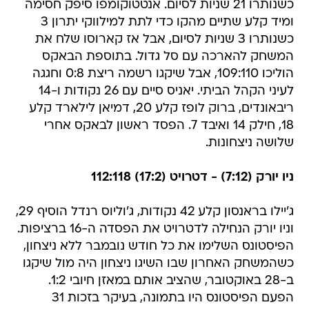
כשנותרו 21 שניות לסיום. אנטטוקומפו סיפק חסימה
ומיד קלע שתיים מהקו כדי לתת למילווקי יתרון 3
כשנותרו 3 שניות לסיום, אבל אז קארוסו שלח את
המשחק להארכה עם סל גדול. בתוספת הבאקס
הוליכו 109:110, אבל שיקגו רשמה ריצת 0:8 וחגגה
לעיני הקהל הביתי. יאניס סיים עם 26 נקודות ו-14
ריבאונדים, ברוק לופז קלע 20, דמיאן לילארד קלע
18, חילק 14 ואיבד 7. הפסד ראשון לבאקס אחרי
שלושה ניצחונות.
ניו יורק (7:12) - דטרויט (17:2) 112:118
ג'יילו בראנסון קלע 42 נקודות, ג'וליוס רנדל הוסיף 29,
וניו יורק הנחילה לדטרויט את הפסדה ה-16 ברציפות.
הפיסטונס השלימו את כל חודש נובמבר ללא ניצחון,
כשהמשחק האחרון שבו השיגו ניצחון היה מול שיקגו
ב-28 באוקטובר, שהציב אותם במאזן חיובי 1:2.
הפעם הפיסטונס היו בתמונה, בעיקר בזכות 31