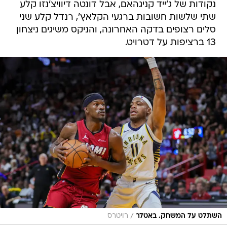
נקודות של ג'ייד קניגהאם, אבל דונטה דיוויצ'נזו קלע
שתי שלשות חשובות ברגעי הקלאץ', רנדל קלע שני
סלים רצופים בדקה האחרונה, והניקס משיגים ניצחון
13 ברציפות על דטרויט.
/
השתלט על המשחק. באטלר
רויטרס